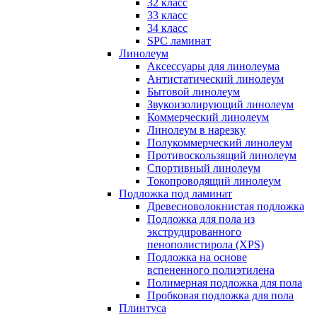
32 класс
33 класс
34 класс
SPC ламинат
Линолеум
Аксессуары для линолеума
Антистатический линолеум
Бытовой линолеум
Звукоизолирующий линолеум
Коммерческий линолеум
Линолеум в нарезку
Полукоммерческий линолеум
Противоскользящий линолеум
Спортивный линолеум
Токопроводящий линолеум
Подложка под ламинат
Древесноволокнистая подложка
Подложка для пола из
экструдированного
пенополистирола (XPS)
Подложка на основе
вспененного полиэтилена
Полимерная подложка для пола
Пробковая подложка для пола
Плинтуса