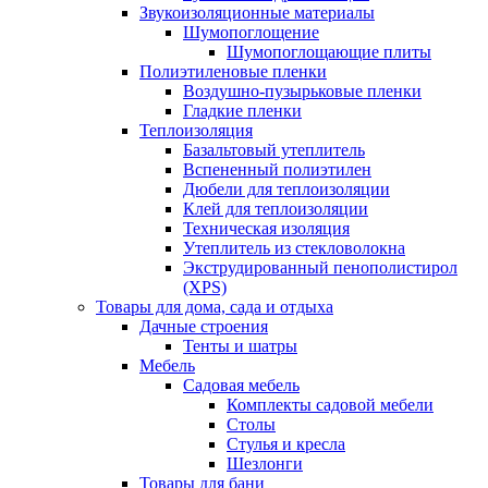
Звукоизоляционные материалы
Шумопоглощение
Шумопоглощающие плиты
Полиэтиленовые пленки
Воздушно-пузырьковые пленки
Гладкие пленки
Теплоизоляция
Базальтовый утеплитель
Вспененный полиэтилен
Дюбели для теплоизоляции
Клей для теплоизоляции
Техническая изоляция
Утеплитель из стекловолокна
Экструдированный пенополистирол
(XPS)
Товары для дома, сада и отдыха
Дачные строения
Тенты и шатры
Мебель
Садовая мебель
Комплекты садовой мебели
Столы
Стулья и кресла
Шезлонги
Товары для бани