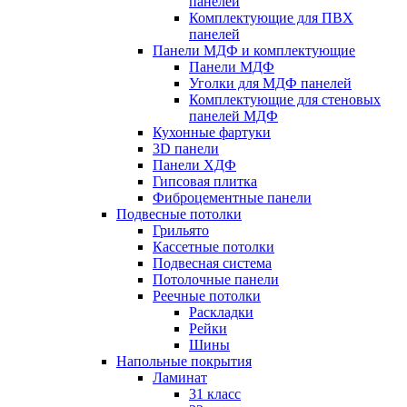
панелей
Комплектующие для ПВХ
панелей
Панели МДФ и комплектующие
Панели МДФ
Уголки для МДФ панелей
Комплектующие для стеновых
панелей МДФ
Кухонные фартуки
3D панели
Панели ХДФ
Гипсовая плитка
Фиброцементные панели
Подвесные потолки
Грильято
Кассетные потолки
Подвесная система
Потолочные панели
Реечные потолки
Раскладки
Рейки
Шины
Напольные покрытия
Ламинат
31 класс