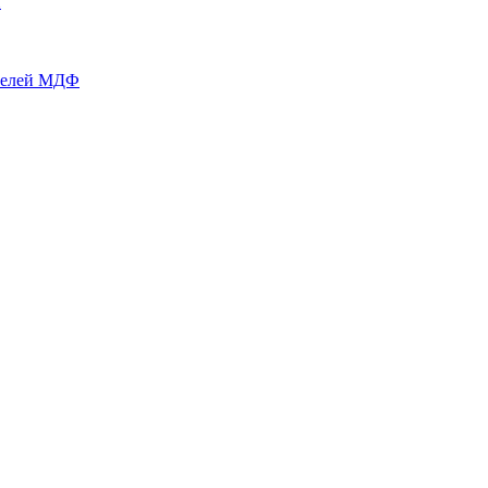
й
нелей МДФ