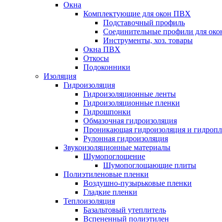
Окна
Комплектующие для окон ПВХ
Подставочный профиль
Соединительные профили для ок
Инструменты, хоз. товары
Окна ПВХ
Откосы
Подоконники
Изоляция
Гидроизоляция
Гидроизоляционные ленты
Гидроизоляционные пленки
Гидрошпонки
Обмазочная гидроизоляция
Проникающая гидроизоляция и гидроп
Рулонная гидроизоляция
Звукоизоляционные материалы
Шумопоглощение
Шумопоглощающие плиты
Полиэтиленовые пленки
Воздушно-пузырьковые пленки
Гладкие пленки
Теплоизоляция
Базальтовый утеплитель
Вспененный полиэтилен