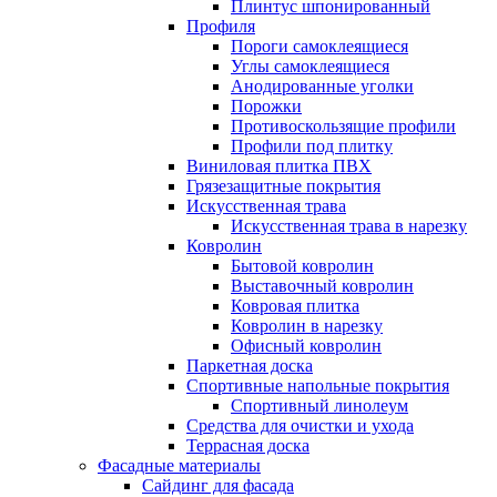
Плинтус шпонированный
Профиля
Пороги самоклеящиеся
Углы самоклеящиеся
Анодированные уголки
Порожки
Противоскользящие профили
Профили под плитку
Виниловая плитка ПВХ
Грязезащитные покрытия
Искусственная трава
Искусственная трава в нарезку
Ковролин
Бытовой ковролин
Выставочный ковролин
Ковровая плитка
Ковролин в нарезку
Офисный ковролин
Паркетная доска
Спортивные напольные покрытия
Спортивный линолеум
Средства для очистки и ухода
Террасная доска
Фасадные материалы
Сайдинг для фасада