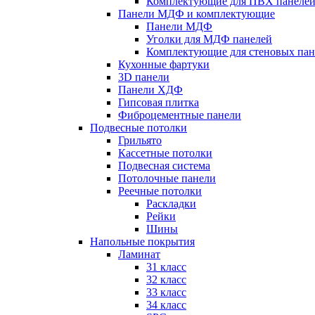
Комплектующие для ПВХ панеле
Панели МДФ и комплектующие
Панели МДФ
Уголки для МДФ панелей
Комплектующие для стеновых па
Кухонные фартуки
3D панели
Панели ХДФ
Гипсовая плитка
Фиброцементные панели
Подвесные потолки
Грильято
Кассетные потолки
Подвесная система
Потолочные панели
Реечные потолки
Раскладки
Рейки
Шины
Напольные покрытия
Ламинат
31 класс
32 класс
33 класс
34 класс