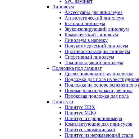
SPC ламинат
Линолеум
Аксессуары для линолеума
Антистатический линолеум
Бытовой линолеум
Звукоизолирующий линолеум
Коммерческий линолеум
Линолеум в нарезку
Полукоммерческий линолеум
Противоскользящий линолеум
Спортивный линолеум
Токопроводящий линолеум
Подложка под ламинат
Древесноволокнистая подложка
Подложка для пола из экструдиро
Подложка на основе вспененного 
Полимерная подложка для пола
Пробковая подложка для пола
Плинтуса
Плинтус ПВХ
Плинтус МДФ
Плинтус из дюрополимера
Комплектующие для плинтусов
Плинтус алюминиевый
Плинтус из нержавеющей стали