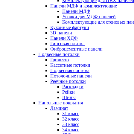
Комплектующие для ПВХ панеле
Панели МДФ и комплектующие
Панели МДФ
Уголки для МДФ панелей
Комплектующие для стеновых па
Кухонные фартуки
3D панели
Панели ХДФ
Гипсовая плитка
Фиброцементные панели
Подвесные потолки
Грильято
Кассетные потолки
Подвесная система
Потолочные панели
Реечные потолки
Раскладки
Рейки
Шины
Напольные покрытия
Ламинат
31 класс
32 класс
33 класс
34 класс