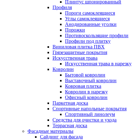
Плинтус шпонированный
Профиля
Пороги самоклеящиеся
Углы самоклеящиеся
Анодированные уголки
Порожки
Противоскользящие профили
Профили под плитку
Виниловая плитка ПВХ
Грязезащитные покрытия
Искусственная трава
Искусственная трава в нарезку
Ковролин
Бытовой ковролин
Выставочный ковролин
Ковровая плитка
Ковролин в нарезку
Офисный ковролин
Паркетная доска
Спортивные напольные покрытия
Спортивный линолеум
Средства для очистки и ухода
Террасная доска
Фасадные материалы
Сайдинг для фасада