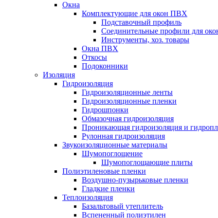
Окна
Комплектующие для окон ПВХ
Подставочный профиль
Соединительные профили для ок
Инструменты, хоз. товары
Окна ПВХ
Откосы
Подоконники
Изоляция
Гидроизоляция
Гидроизоляционные ленты
Гидроизоляционные пленки
Гидрошпонки
Обмазочная гидроизоляция
Проникающая гидроизоляция и гидроп
Рулонная гидроизоляция
Звукоизоляционные материалы
Шумопоглощение
Шумопоглощающие плиты
Полиэтиленовые пленки
Воздушно-пузырьковые пленки
Гладкие пленки
Теплоизоляция
Базальтовый утеплитель
Вспененный полиэтилен