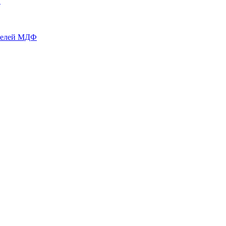
й
нелей МДФ