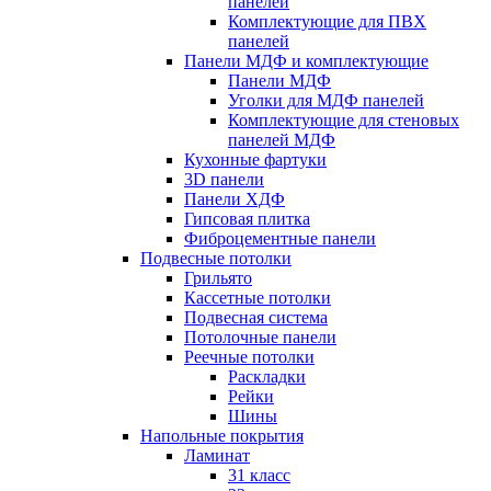
панелей
Комплектующие для ПВХ
панелей
Панели МДФ и комплектующие
Панели МДФ
Уголки для МДФ панелей
Комплектующие для стеновых
панелей МДФ
Кухонные фартуки
3D панели
Панели ХДФ
Гипсовая плитка
Фиброцементные панели
Подвесные потолки
Грильято
Кассетные потолки
Подвесная система
Потолочные панели
Реечные потолки
Раскладки
Рейки
Шины
Напольные покрытия
Ламинат
31 класс