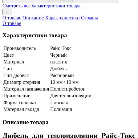
Смотреть все характеристики товара
←
О товаре
Описание
Характеристики
Отзывы
О товаре
Характеристики товара
Производитель
Райс-Токс
Цвет
Черный
Материал
пластик
Тип
Дюбель
Тип дюбеля
Распорный
Диаметр стержня
10 мм / 10 мм
Материал назначения
Полистиробетон
Применение
Для теплоизоляции
Форма головки
Плоская
Материал гвоздя
Полиамид
Описание товара
Дюбель для теплоизоляции Райс-Токс