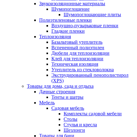
Звукоизоляционные материалы
Шумопоглощение
Шумопоглощающие плиты
Полиэтиленовые пленки
Воздушно-пузырьковые пленки
Гладкие пленки
Теплоизоляция
Базальтовый утеплитель
Вспененный полиэтилен
Дюбели для теплоизоляции
Клей для теплоизоляции
Техническая изоляция
Утеплитель из стекловолокна
Экструдированный пенополистирол
(XPS)
Товары для дома, сада и отдыха
Дачные строения
Тенты и шатры
Мебель
Садовая мебель
Комплекты садовой мебели
Столы
Стулья и кресла
Шезлонги
Товары для бани