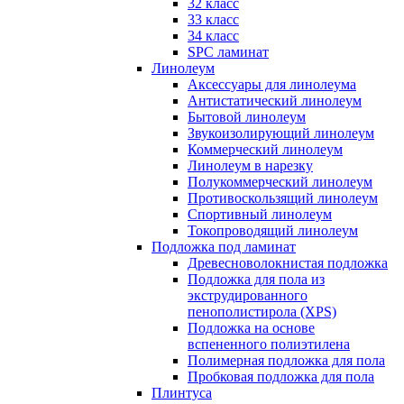
32 класс
33 класс
34 класс
SPC ламинат
Линолеум
Аксессуары для линолеума
Антистатический линолеум
Бытовой линолеум
Звукоизолирующий линолеум
Коммерческий линолеум
Линолеум в нарезку
Полукоммерческий линолеум
Противоскользящий линолеум
Спортивный линолеум
Токопроводящий линолеум
Подложка под ламинат
Древесноволокнистая подложка
Подложка для пола из
экструдированного
пенополистирола (XPS)
Подложка на основе
вспененного полиэтилена
Полимерная подложка для пола
Пробковая подложка для пола
Плинтуса