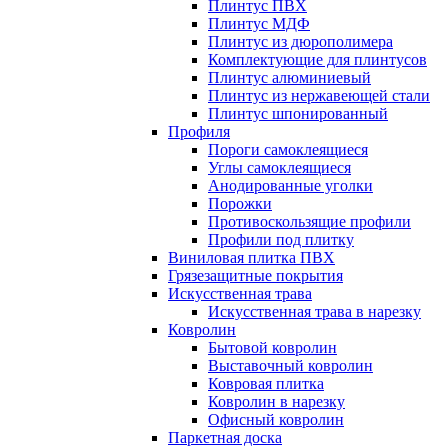
Плинтус ПВХ
Плинтус МДФ
Плинтус из дюрополимера
Комплектующие для плинтусов
Плинтус алюминиевый
Плинтус из нержавеющей стали
Плинтус шпонированный
Профиля
Пороги самоклеящиеся
Углы самоклеящиеся
Анодированные уголки
Порожки
Противоскользящие профили
Профили под плитку
Виниловая плитка ПВХ
Грязезащитные покрытия
Искусственная трава
Искусственная трава в нарезку
Ковролин
Бытовой ковролин
Выставочный ковролин
Ковровая плитка
Ковролин в нарезку
Офисный ковролин
Паркетная доска