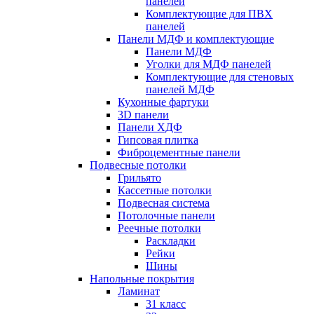
панелей
Комплектующие для ПВХ
панелей
Панели МДФ и комплектующие
Панели МДФ
Уголки для МДФ панелей
Комплектующие для стеновых
панелей МДФ
Кухонные фартуки
3D панели
Панели ХДФ
Гипсовая плитка
Фиброцементные панели
Подвесные потолки
Грильято
Кассетные потолки
Подвесная система
Потолочные панели
Реечные потолки
Раскладки
Рейки
Шины
Напольные покрытия
Ламинат
31 класс