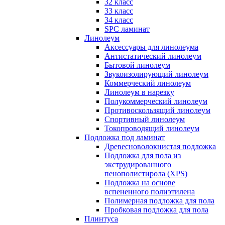
32 класс
33 класс
34 класс
SPC ламинат
Линолеум
Аксессуары для линолеума
Антистатический линолеум
Бытовой линолеум
Звукоизолирующий линолеум
Коммерческий линолеум
Линолеум в нарезку
Полукоммерческий линолеум
Противоскользящий линолеум
Спортивный линолеум
Токопроводящий линолеум
Подложка под ламинат
Древесноволокнистая подложка
Подложка для пола из
экструдированного
пенополистирола (XPS)
Подложка на основе
вспененного полиэтилена
Полимерная подложка для пола
Пробковая подложка для пола
Плинтуса