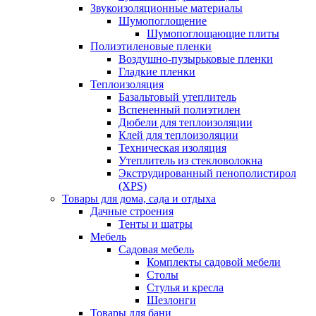
Звукоизоляционные материалы
Шумопоглощение
Шумопоглощающие плиты
Полиэтиленовые пленки
Воздушно-пузырьковые пленки
Гладкие пленки
Теплоизоляция
Базальтовый утеплитель
Вспененный полиэтилен
Дюбели для теплоизоляции
Клей для теплоизоляции
Техническая изоляция
Утеплитель из стекловолокна
Экструдированный пенополистирол
(XPS)
Товары для дома, сада и отдыха
Дачные строения
Тенты и шатры
Мебель
Садовая мебель
Комплекты садовой мебели
Столы
Стулья и кресла
Шезлонги
Товары для бани