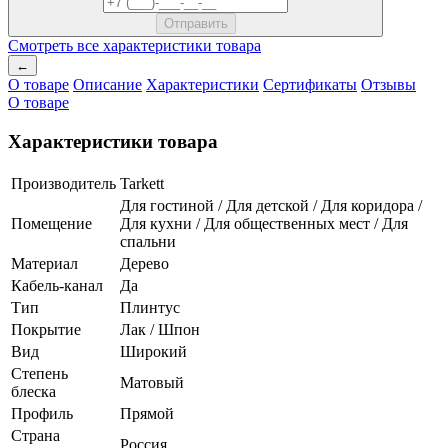
Смотреть все характеристики товара
←
О товаре
Описание
Характеристики
Сертификаты
Отзывы
О товаре
Характеристики товара
Производитель
Tarkett
Для гостиной / Для детской / Для коридора /
Помещение
Для кухни / Для общественных мест / Для
спальни
Материал
Дерево
Кабель-канал
Да
Тип
Плинтус
Покрытие
Лак / Шпон
Вид
Широкий
Степень
Матовый
блеска
Профиль
Прямой
Страна
Россия