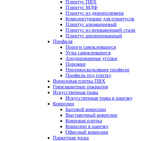
Плинтус ПВХ
Плинтус МДФ
Плинтус из дюрополимера
Комплектующие для плинтусов
Плинтус алюминиевый
Плинтус из нержавеющей стали
Плинтус шпонированный
Профиля
Пороги самоклеящиеся
Углы самоклеящиеся
Анодированные уголки
Порожки
Противоскользящие профили
Профили под плитку
Виниловая плитка ПВХ
Грязезащитные покрытия
Искусственная трава
Искусственная трава в нарезку
Ковролин
Бытовой ковролин
Выставочный ковролин
Ковровая плитка
Ковролин в нарезку
Офисный ковролин
Паркетная доска