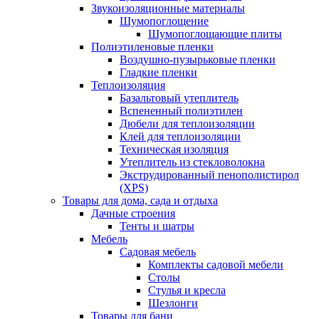
Звукоизоляционные материалы
Шумопоглощение
Шумопоглощающие плиты
Полиэтиленовые пленки
Воздушно-пузырьковые пленки
Гладкие пленки
Теплоизоляция
Базальтовый утеплитель
Вспененный полиэтилен
Дюбели для теплоизоляции
Клей для теплоизоляции
Техническая изоляция
Утеплитель из стекловолокна
Экструдированный пенополистирол
(XPS)
Товары для дома, сада и отдыха
Дачные строения
Тенты и шатры
Мебель
Садовая мебель
Комплекты садовой мебели
Столы
Стулья и кресла
Шезлонги
Товары для бани