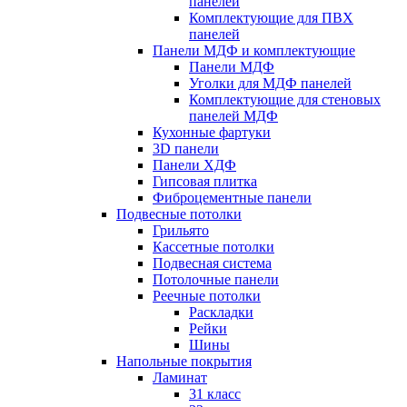
панелей
Комплектующие для ПВХ
панелей
Панели МДФ и комплектующие
Панели МДФ
Уголки для МДФ панелей
Комплектующие для стеновых
панелей МДФ
Кухонные фартуки
3D панели
Панели ХДФ
Гипсовая плитка
Фиброцементные панели
Подвесные потолки
Грильято
Кассетные потолки
Подвесная система
Потолочные панели
Реечные потолки
Раскладки
Рейки
Шины
Напольные покрытия
Ламинат
31 класс