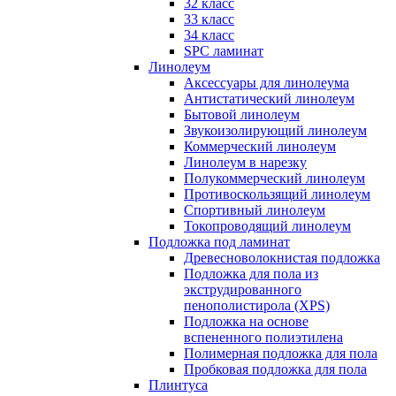
32 класс
33 класс
34 класс
SPC ламинат
Линолеум
Аксессуары для линолеума
Антистатический линолеум
Бытовой линолеум
Звукоизолирующий линолеум
Коммерческий линолеум
Линолеум в нарезку
Полукоммерческий линолеум
Противоскользящий линолеум
Спортивный линолеум
Токопроводящий линолеум
Подложка под ламинат
Древесноволокнистая подложка
Подложка для пола из
экструдированного
пенополистирола (XPS)
Подложка на основе
вспененного полиэтилена
Полимерная подложка для пола
Пробковая подложка для пола
Плинтуса