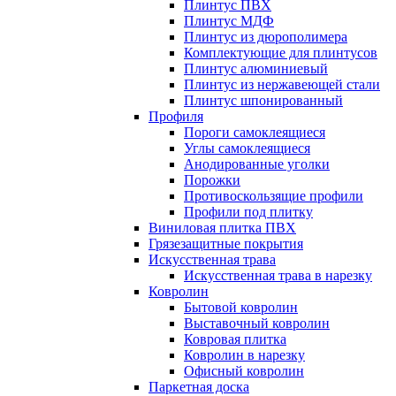
Плинтус ПВХ
Плинтус МДФ
Плинтус из дюрополимера
Комплектующие для плинтусов
Плинтус алюминиевый
Плинтус из нержавеющей стали
Плинтус шпонированный
Профиля
Пороги самоклеящиеся
Углы самоклеящиеся
Анодированные уголки
Порожки
Противоскользящие профили
Профили под плитку
Виниловая плитка ПВХ
Грязезащитные покрытия
Искусственная трава
Искусственная трава в нарезку
Ковролин
Бытовой ковролин
Выставочный ковролин
Ковровая плитка
Ковролин в нарезку
Офисный ковролин
Паркетная доска