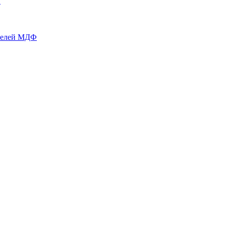
й
нелей МДФ