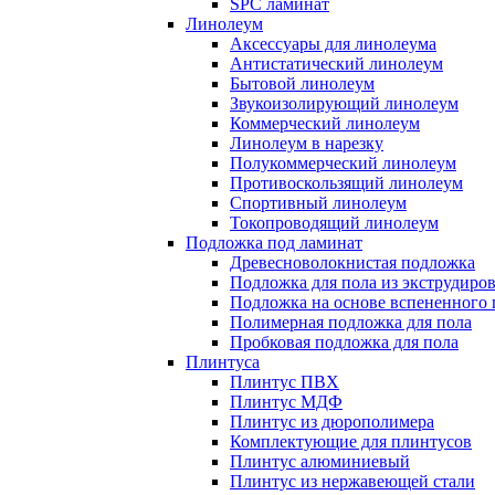
SPC ламинат
Линолеум
Аксессуары для линолеума
Антистатический линолеум
Бытовой линолеум
Звукоизолирующий линолеум
Коммерческий линолеум
Линолеум в нарезку
Полукоммерческий линолеум
Противоскользящий линолеум
Спортивный линолеум
Токопроводящий линолеум
Подложка под ламинат
Древесноволокнистая подложка
Подложка для пола из экструдиро
Подложка на основе вспененного 
Полимерная подложка для пола
Пробковая подложка для пола
Плинтуса
Плинтус ПВХ
Плинтус МДФ
Плинтус из дюрополимера
Комплектующие для плинтусов
Плинтус алюминиевый
Плинтус из нержавеющей стали