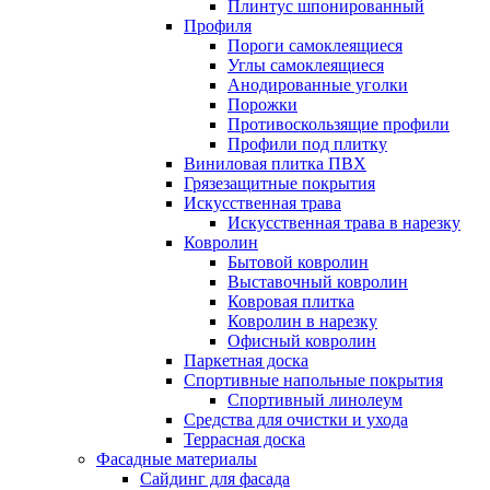
Плинтус шпонированный
Профиля
Пороги самоклеящиеся
Углы самоклеящиеся
Анодированные уголки
Порожки
Противоскользящие профили
Профили под плитку
Виниловая плитка ПВХ
Грязезащитные покрытия
Искусственная трава
Искусственная трава в нарезку
Ковролин
Бытовой ковролин
Выставочный ковролин
Ковровая плитка
Ковролин в нарезку
Офисный ковролин
Паркетная доска
Спортивные напольные покрытия
Спортивный линолеум
Средства для очистки и ухода
Террасная доска
Фасадные материалы
Сайдинг для фасада