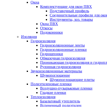
Окна
Комплектующие для окон ПВХ
Подставочный профиль
Соединительные профили для ок
Инструменты, хоз. товары
Окна ПВХ
Откосы
Подоконники
Изоляция
Гидроизоляция
Гидроизоляционные ленты
Гидроизоляционные пленки
Гидрошпонки
Обмазочная гидроизоляция
Проникающая гидроизоляция и гидроп
Рулонная гидроизоляция
Звукоизоляционные материалы
Шумопоглощение
Шумопоглощающие плиты
Полиэтиленовые пленки
Воздушно-пузырьковые пленки
Гладкие пленки
Теплоизоляция
Базальтовый утеплитель
Вспененный полиэтилен