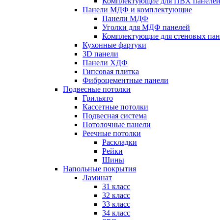
Комплектующие для ПВХ панеле
Панели МДФ и комплектующие
Панели МДФ
Уголки для МДФ панелей
Комплектующие для стеновых па
Кухонные фартуки
3D панели
Панели ХДФ
Гипсовая плитка
Фиброцементные панели
Подвесные потолки
Грильято
Кассетные потолки
Подвесная система
Потолочные панели
Реечные потолки
Раскладки
Рейки
Шины
Напольные покрытия
Ламинат
31 класс
32 класс
33 класс
34 класс