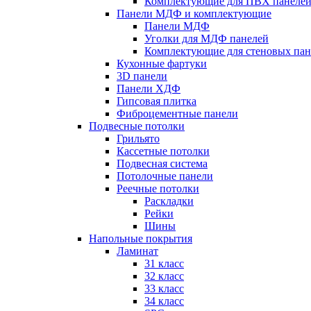
Комплектующие для ПВХ панеле
Панели МДФ и комплектующие
Панели МДФ
Уголки для МДФ панелей
Комплектующие для стеновых па
Кухонные фартуки
3D панели
Панели ХДФ
Гипсовая плитка
Фиброцементные панели
Подвесные потолки
Грильято
Кассетные потолки
Подвесная система
Потолочные панели
Реечные потолки
Раскладки
Рейки
Шины
Напольные покрытия
Ламинат
31 класс
32 класс
33 класс
34 класс