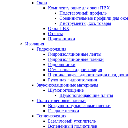
Окна
Комплектующие для окон ПВХ
Подставочный профиль
Соединительные профили для ок
Инструменты, хоз. товары
Окна ПВХ
Откосы
Подоконники
Изоляция
Гидроизоляция
Гидроизоляционные ленты
Гидроизоляционные пленки
Гидрошпонки
Обмазочная гидроизоляция
Проникающая гидроизоляция и гидроп
Рулонная гидроизоляция
Звукоизоляционные материалы
Шумопоглощение
Шумопоглощающие плиты
Полиэтиленовые пленки
Воздушно-пузырьковые пленки
Гладкие пленки
Теплоизоляция
Базальтовый утеплитель
Вспененный полиэтилен