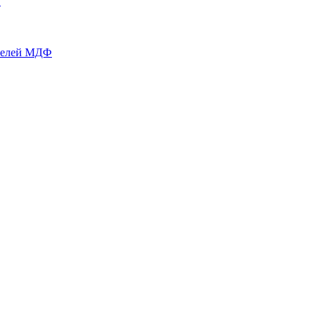
й
нелей МДФ