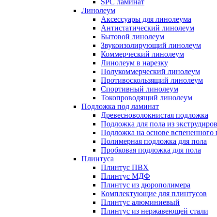
SPC ламинат
Линолеум
Аксессуары для линолеума
Антистатический линолеум
Бытовой линолеум
Звукоизолирующий линолеум
Коммерческий линолеум
Линолеум в нарезку
Полукоммерческий линолеум
Противоскользящий линолеум
Спортивный линолеум
Токопроводящий линолеум
Подложка под ламинат
Древесноволокнистая подложка
Подложка для пола из экструдиро
Подложка на основе вспененного 
Полимерная подложка для пола
Пробковая подложка для пола
Плинтуса
Плинтус ПВХ
Плинтус МДФ
Плинтус из дюрополимера
Комплектующие для плинтусов
Плинтус алюминиевый
Плинтус из нержавеющей стали