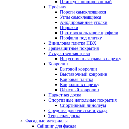
Плинтус шпонированный
Профиля
Пороги самоклеящиеся
Углы самоклеящиеся
Анодированные уголки
Порожки
Противоскользящие профили
Профили под плитку
Виниловая плитка ПВХ
Грязезащитные покрытия
Искусственная трава
Искусственная трава в нарезку
Ковролин
Бытовой ковролин
Выставочный ковролин
Ковровая плитка
Ковролин в нарезку
Офисный ковролин
Паркетная доска
Спортивные напольные покрытия
Спортивный линолеум
Средства для очистки и ухода
Террасная доска
Фасадные материалы
Сайдинг для фасада