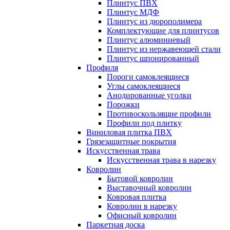
Плинтус ПВХ
Плинтус МДФ
Плинтус из дюрополимера
Комплектующие для плинтусов
Плинтус алюминиевый
Плинтус из нержавеющей стали
Плинтус шпонированный
Профиля
Пороги самоклеящиеся
Углы самоклеящиеся
Анодированные уголки
Порожки
Противоскользящие профили
Профили под плитку
Виниловая плитка ПВХ
Грязезащитные покрытия
Искусственная трава
Искусственная трава в нарезку
Ковролин
Бытовой ковролин
Выставочный ковролин
Ковровая плитка
Ковролин в нарезку
Офисный ковролин
Паркетная доска