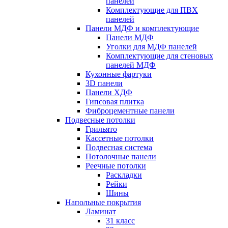
панелей
Комплектующие для ПВХ
панелей
Панели МДФ и комплектующие
Панели МДФ
Уголки для МДФ панелей
Комплектующие для стеновых
панелей МДФ
Кухонные фартуки
3D панели
Панели ХДФ
Гипсовая плитка
Фиброцементные панели
Подвесные потолки
Грильято
Кассетные потолки
Подвесная система
Потолочные панели
Реечные потолки
Раскладки
Рейки
Шины
Напольные покрытия
Ламинат
31 класс