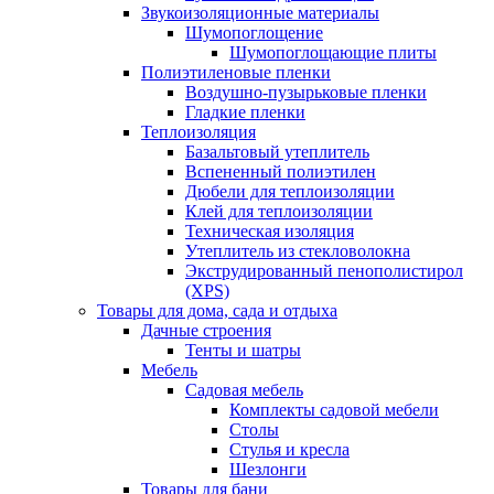
Звукоизоляционные материалы
Шумопоглощение
Шумопоглощающие плиты
Полиэтиленовые пленки
Воздушно-пузырьковые пленки
Гладкие пленки
Теплоизоляция
Базальтовый утеплитель
Вспененный полиэтилен
Дюбели для теплоизоляции
Клей для теплоизоляции
Техническая изоляция
Утеплитель из стекловолокна
Экструдированный пенополистирол
(XPS)
Товары для дома, сада и отдыха
Дачные строения
Тенты и шатры
Мебель
Садовая мебель
Комплекты садовой мебели
Столы
Стулья и кресла
Шезлонги
Товары для бани