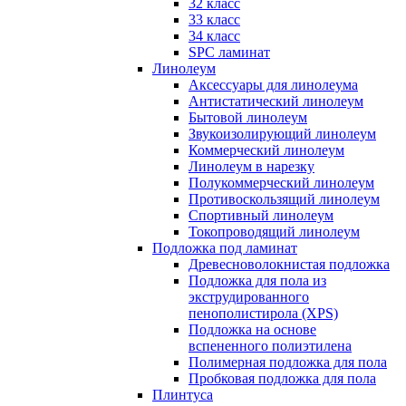
32 класс
33 класс
34 класс
SPC ламинат
Линолеум
Аксессуары для линолеума
Антистатический линолеум
Бытовой линолеум
Звукоизолирующий линолеум
Коммерческий линолеум
Линолеум в нарезку
Полукоммерческий линолеум
Противоскользящий линолеум
Спортивный линолеум
Токопроводящий линолеум
Подложка под ламинат
Древесноволокнистая подложка
Подложка для пола из
экструдированного
пенополистирола (XPS)
Подложка на основе
вспененного полиэтилена
Полимерная подложка для пола
Пробковая подложка для пола
Плинтуса