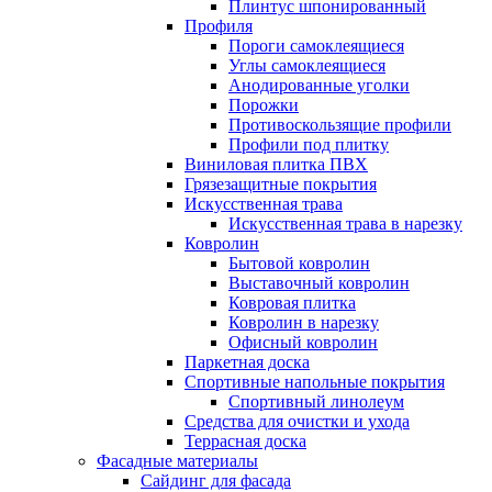
Плинтус шпонированный
Профиля
Пороги самоклеящиеся
Углы самоклеящиеся
Анодированные уголки
Порожки
Противоскользящие профили
Профили под плитку
Виниловая плитка ПВХ
Грязезащитные покрытия
Искусственная трава
Искусственная трава в нарезку
Ковролин
Бытовой ковролин
Выставочный ковролин
Ковровая плитка
Ковролин в нарезку
Офисный ковролин
Паркетная доска
Спортивные напольные покрытия
Спортивный линолеум
Средства для очистки и ухода
Террасная доска
Фасадные материалы
Сайдинг для фасада