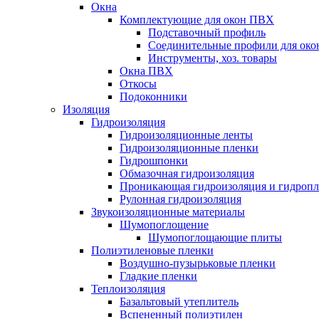
Окна
Комплектующие для окон ПВХ
Подставочный профиль
Соединительные профили для ок
Инструменты, хоз. товары
Окна ПВХ
Откосы
Подоконники
Изоляция
Гидроизоляция
Гидроизоляционные ленты
Гидроизоляционные пленки
Гидрошпонки
Обмазочная гидроизоляция
Проникающая гидроизоляция и гидроп
Рулонная гидроизоляция
Звукоизоляционные материалы
Шумопоглощение
Шумопоглощающие плиты
Полиэтиленовые пленки
Воздушно-пузырьковые пленки
Гладкие пленки
Теплоизоляция
Базальтовый утеплитель
Вспененный полиэтилен