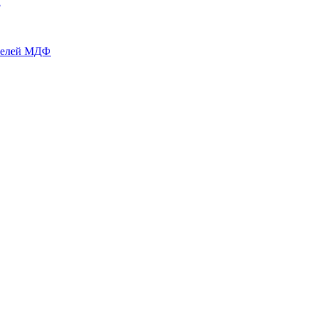
й
нелей МДФ