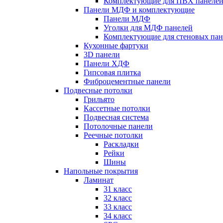
Комплектующие для ПВХ панеле
Панели МДФ и комплектующие
Панели МДФ
Уголки для МДФ панелей
Комплектующие для стеновых па
Кухонные фартуки
3D панели
Панели ХДФ
Гипсовая плитка
Фиброцементные панели
Подвесные потолки
Грильято
Кассетные потолки
Подвесная система
Потолочные панели
Реечные потолки
Раскладки
Рейки
Шины
Напольные покрытия
Ламинат
31 класс
32 класс
33 класс
34 класс