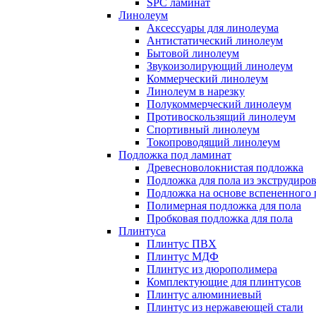
SPC ламинат
Линолеум
Аксессуары для линолеума
Антистатический линолеум
Бытовой линолеум
Звукоизолирующий линолеум
Коммерческий линолеум
Линолеум в нарезку
Полукоммерческий линолеум
Противоскользящий линолеум
Спортивный линолеум
Токопроводящий линолеум
Подложка под ламинат
Древесноволокнистая подложка
Подложка для пола из экструдиро
Подложка на основе вспененного 
Полимерная подложка для пола
Пробковая подложка для пола
Плинтуса
Плинтус ПВХ
Плинтус МДФ
Плинтус из дюрополимера
Комплектующие для плинтусов
Плинтус алюминиевый
Плинтус из нержавеющей стали