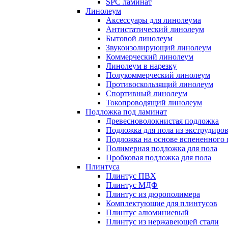
SPC ламинат
Линолеум
Аксессуары для линолеума
Антистатический линолеум
Бытовой линолеум
Звукоизолирующий линолеум
Коммерческий линолеум
Линолеум в нарезку
Полукоммерческий линолеум
Противоскользящий линолеум
Спортивный линолеум
Токопроводящий линолеум
Подложка под ламинат
Древесноволокнистая подложка
Подложка для пола из экструдиро
Подложка на основе вспененного 
Полимерная подложка для пола
Пробковая подложка для пола
Плинтуса
Плинтус ПВХ
Плинтус МДФ
Плинтус из дюрополимера
Комплектующие для плинтусов
Плинтус алюминиевый
Плинтус из нержавеющей стали