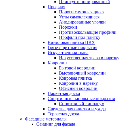
Плинтус шпонированный
Профиля
Пороги самоклеящиеся
Углы самоклеящиеся
Анодированные уголки
Порожки
Противоскользящие профили
Профили под плитку
Виниловая плитка ПВХ
Грязезащитные покрытия
Искусственная трава
Искусственная трава в нарезку
Ковролин
Бытовой ковролин
Выставочный ковролин
Ковровая плитка
Ковролин в нарезку
Офисный ковролин
Паркетная доска
Спортивные напольные покрытия
Спортивный линолеум
Средства для очистки и ухода
Террасная доска
Фасадные материалы
Сайдинг для фасада