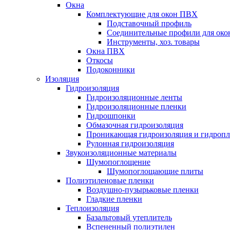
Окна
Комплектующие для окон ПВХ
Подставочный профиль
Соединительные профили для ок
Инструменты, хоз. товары
Окна ПВХ
Откосы
Подоконники
Изоляция
Гидроизоляция
Гидроизоляционные ленты
Гидроизоляционные пленки
Гидрошпонки
Обмазочная гидроизоляция
Проникающая гидроизоляция и гидроп
Рулонная гидроизоляция
Звукоизоляционные материалы
Шумопоглощение
Шумопоглощающие плиты
Полиэтиленовые пленки
Воздушно-пузырьковые пленки
Гладкие пленки
Теплоизоляция
Базальтовый утеплитель
Вспененный полиэтилен