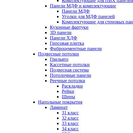
Комплектующие для ПВХ панеле
Панели МДФ и комплектующие
Панели МДФ
Уголки для МДФ панелей
Комплектующие для стеновых па
Кухонные фартуки
3D панели
Панели ХДФ
Гипсовая плитка
Фиброцементные панели
Подвесные потолки
Грильято
Кассетные потолки
Подвесная система
Потолочные панели
Реечные потолки
Раскладки
Рейки
Шины
Напольные покрытия
Ламинат
31 класс
32 класс
33 класс
34 класс