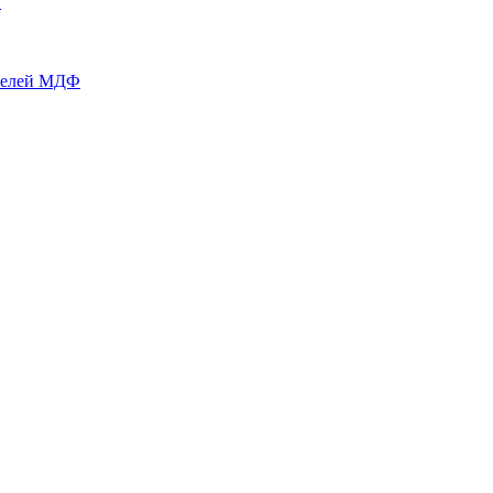
й
нелей МДФ