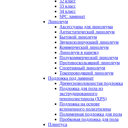
32 класс
33 класс
34 класс
SPC ламинат
Линолеум
Аксессуары для линолеума
Антистатический линолеум
Бытовой линолеум
Звукоизолирующий линолеум
Коммерческий линолеум
Линолеум в нарезку
Полукоммерческий линолеум
Противоскользящий линолеум
Спортивный линолеум
Токопроводящий линолеум
Подложка под ламинат
Древесноволокнистая подложка
Подложка для пола из
экструдированного
пенополистирола (XPS)
Подложка на основе
вспененного полиэтилена
Полимерная подложка для пола
Пробковая подложка для пола
Плинтуса