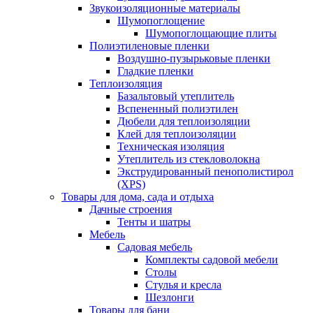
Звукоизоляционные материалы
Шумопоглощение
Шумопоглощающие плиты
Полиэтиленовые пленки
Воздушно-пузырьковые пленки
Гладкие пленки
Теплоизоляция
Базальтовый утеплитель
Вспененный полиэтилен
Дюбели для теплоизоляции
Клей для теплоизоляции
Техническая изоляция
Утеплитель из стекловолокна
Экструдированный пенополистирол
(XPS)
Товары для дома, сада и отдыха
Дачные строения
Тенты и шатры
Мебель
Садовая мебель
Комплекты садовой мебели
Столы
Стулья и кресла
Шезлонги
Товары для бани