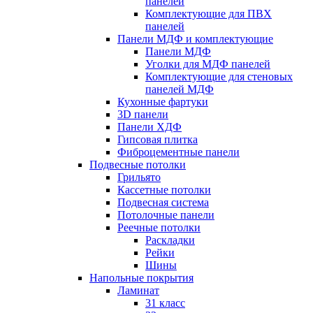
панелей
Комплектующие для ПВХ
панелей
Панели МДФ и комплектующие
Панели МДФ
Уголки для МДФ панелей
Комплектующие для стеновых
панелей МДФ
Кухонные фартуки
3D панели
Панели ХДФ
Гипсовая плитка
Фиброцементные панели
Подвесные потолки
Грильято
Кассетные потолки
Подвесная система
Потолочные панели
Реечные потолки
Раскладки
Рейки
Шины
Напольные покрытия
Ламинат
31 класс