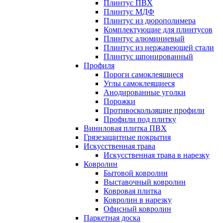
Плинтус ПВХ
Плинтус МДФ
Плинтус из дюрополимера
Комплектующие для плинтусов
Плинтус алюминиевый
Плинтус из нержавеющей стали
Плинтус шпонированный
Профиля
Пороги самоклеящиеся
Углы самоклеящиеся
Анодированные уголки
Порожки
Противоскользящие профили
Профили под плитку
Виниловая плитка ПВХ
Грязезащитные покрытия
Искусственная трава
Искусственная трава в нарезку
Ковролин
Бытовой ковролин
Выставочный ковролин
Ковровая плитка
Ковролин в нарезку
Офисный ковролин
Паркетная доска