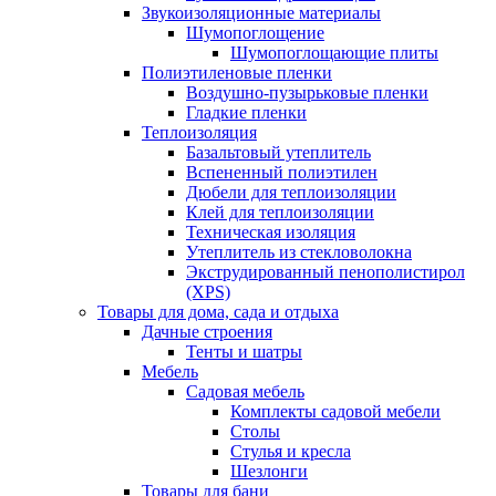
Звукоизоляционные материалы
Шумопоглощение
Шумопоглощающие плиты
Полиэтиленовые пленки
Воздушно-пузырьковые пленки
Гладкие пленки
Теплоизоляция
Базальтовый утеплитель
Вспененный полиэтилен
Дюбели для теплоизоляции
Клей для теплоизоляции
Техническая изоляция
Утеплитель из стекловолокна
Экструдированный пенополистирол
(XPS)
Товары для дома, сада и отдыха
Дачные строения
Тенты и шатры
Мебель
Садовая мебель
Комплекты садовой мебели
Столы
Стулья и кресла
Шезлонги
Товары для бани