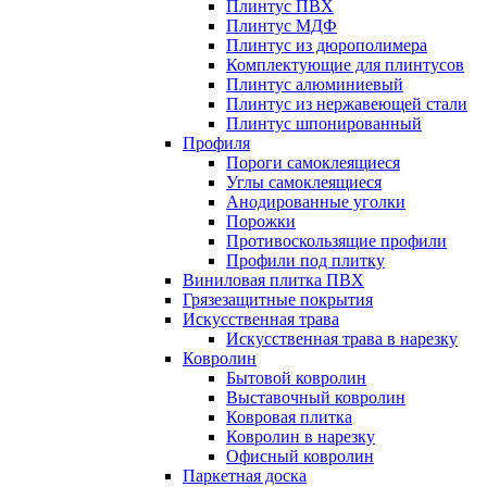
Плинтус ПВХ
Плинтус МДФ
Плинтус из дюрополимера
Комплектующие для плинтусов
Плинтус алюминиевый
Плинтус из нержавеющей стали
Плинтус шпонированный
Профиля
Пороги самоклеящиеся
Углы самоклеящиеся
Анодированные уголки
Порожки
Противоскользящие профили
Профили под плитку
Виниловая плитка ПВХ
Грязезащитные покрытия
Искусственная трава
Искусственная трава в нарезку
Ковролин
Бытовой ковролин
Выставочный ковролин
Ковровая плитка
Ковролин в нарезку
Офисный ковролин
Паркетная доска