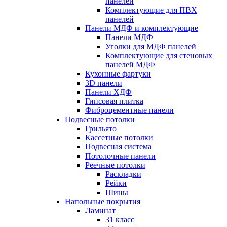
панелей
Комплектующие для ПВХ
панелей
Панели МДФ и комплектующие
Панели МДФ
Уголки для МДФ панелей
Комплектующие для стеновых
панелей МДФ
Кухонные фартуки
3D панели
Панели ХДФ
Гипсовая плитка
Фиброцементные панели
Подвесные потолки
Грильято
Кассетные потолки
Подвесная система
Потолочные панели
Реечные потолки
Раскладки
Рейки
Шины
Напольные покрытия
Ламинат
31 класс