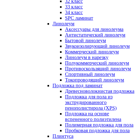
32 класс
33 класс
34 класс
SPC ламинат
Линолеум
Аксессуары для линолеума
Антистатический линолеум
Бытовой линолеум
Звукоизолирующий линолеум
Коммерческий линолеум
Линолеум в нарезку
Полукоммерческий линолеум
Противоскользящий линолеум
Спортивный линолеум
Токопроводящий линолеум
Подложка под ламинат
Древесноволокнистая подложка
Подложка для пола из
экструдированного
пенополистирола (XPS)
Подложка на основе
вспененного полиэтилена
Полимерная подложка для пола
Пробковая подложка для пола
Плинтуса