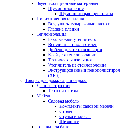
Звукоизоляционные материалы
Шумопоглощение
Шумопоглощающие плиты
Полиэтиленовые пленки
Воздушно-пузырьковые пленки
Гладкие пленки
Теплоизоляция
Базальтовый утеплитель
Вспененный полиэтилен
Дюбели для теплоизоляции
Клей для теплоизоляции
Техническая изоляция
Утеплитель из стекловолокна
Экструдированный пенополистирол
(XPS)
Товары для дома, сада и отдыха
Дачные строения
Тенты и шатры
Мебель
Садовая мебель
Комплекты садовой мебели
Столы
Стулья и кресла
Шезлонги
Товары для бани