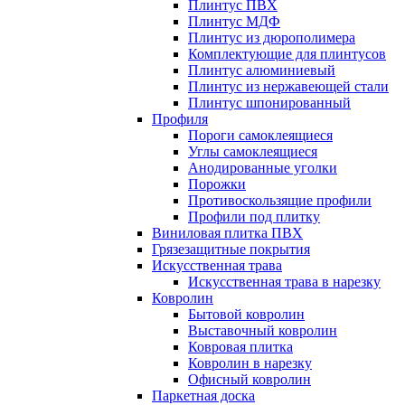
Плинтус ПВХ
Плинтус МДФ
Плинтус из дюрополимера
Комплектующие для плинтусов
Плинтус алюминиевый
Плинтус из нержавеющей стали
Плинтус шпонированный
Профиля
Пороги самоклеящиеся
Углы самоклеящиеся
Анодированные уголки
Порожки
Противоскользящие профили
Профили под плитку
Виниловая плитка ПВХ
Грязезащитные покрытия
Искусственная трава
Искусственная трава в нарезку
Ковролин
Бытовой ковролин
Выставочный ковролин
Ковровая плитка
Ковролин в нарезку
Офисный ковролин
Паркетная доска