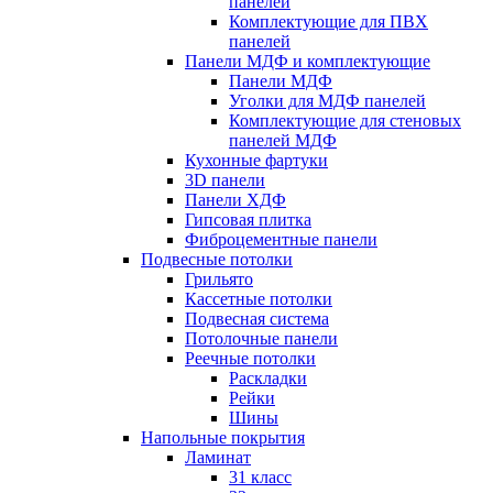
панелей
Комплектующие для ПВХ
панелей
Панели МДФ и комплектующие
Панели МДФ
Уголки для МДФ панелей
Комплектующие для стеновых
панелей МДФ
Кухонные фартуки
3D панели
Панели ХДФ
Гипсовая плитка
Фиброцементные панели
Подвесные потолки
Грильято
Кассетные потолки
Подвесная система
Потолочные панели
Реечные потолки
Раскладки
Рейки
Шины
Напольные покрытия
Ламинат
31 класс