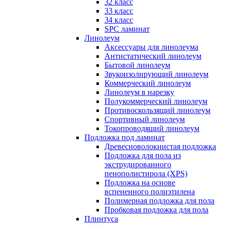
32 класс
33 класс
34 класс
SPC ламинат
Линолеум
Аксессуары для линолеума
Антистатический линолеум
Бытовой линолеум
Звукоизолирующий линолеум
Коммерческий линолеум
Линолеум в нарезку
Полукоммерческий линолеум
Противоскользящий линолеум
Спортивный линолеум
Токопроводящий линолеум
Подложка под ламинат
Древесноволокнистая подложка
Подложка для пола из
экструдированного
пенополистирола (XPS)
Подложка на основе
вспененного полиэтилена
Полимерная подложка для пола
Пробковая подложка для пола
Плинтуса