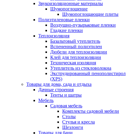
Звукоизоляционные материалы
Шумопоглощение
Шумопоглощающие плиты
Полиэтиленовые пленки
Воздушно-пузырьковые пленки
Гладкие пленки
Теплоизоляция
Базальтовый утеплитель
Вспененный полиэтилен
Дюбели для теплоизоляции
Клей для теплоизоляции
Техническая изоляция
Утеплитель из стекловолокна
Экструдированный пенополистирол
(XPS)
Товары для дома, сада и отдыха
Дачные строения
Тенты и шатры
Мебель
Садовая мебель
Комплекты садовой мебели
Столы
Стулья и кресла
Шезлонги
Товары для бани