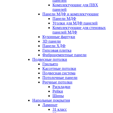
панелей
Комплектующие для ПВХ
панелей
Панели МДФ и комплектующие
Панели МДФ
Уголки для МДФ панелей
Комплектующие для стеновых
панелей МДФ
Кухонные фартуки
3D панели
Панели ХДФ
Гипсовая плитка
Фиброцементные панели
Подвесные потолки
Грильято
Кассетные потолки
Подвесная система
Потолочные панели
Реечные потолки
Раскладки
Рейки
Шины
Напольные покрытия
Ламинат
31 класс