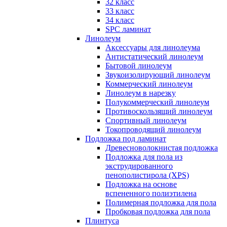
32 класс
33 класс
34 класс
SPC ламинат
Линолеум
Аксессуары для линолеума
Антистатический линолеум
Бытовой линолеум
Звукоизолирующий линолеум
Коммерческий линолеум
Линолеум в нарезку
Полукоммерческий линолеум
Противоскользящий линолеум
Спортивный линолеум
Токопроводящий линолеум
Подложка под ламинат
Древесноволокнистая подложка
Подложка для пола из
экструдированного
пенополистирола (XPS)
Подложка на основе
вспененного полиэтилена
Полимерная подложка для пола
Пробковая подложка для пола
Плинтуса