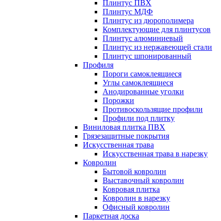
Плинтус ПВХ
Плинтус МДФ
Плинтус из дюрополимера
Комплектующие для плинтусов
Плинтус алюминиевый
Плинтус из нержавеющей стали
Плинтус шпонированный
Профиля
Пороги самоклеящиеся
Углы самоклеящиеся
Анодированные уголки
Порожки
Противоскользящие профили
Профили под плитку
Виниловая плитка ПВХ
Грязезащитные покрытия
Искусственная трава
Искусственная трава в нарезку
Ковролин
Бытовой ковролин
Выставочный ковролин
Ковровая плитка
Ковролин в нарезку
Офисный ковролин
Паркетная доска