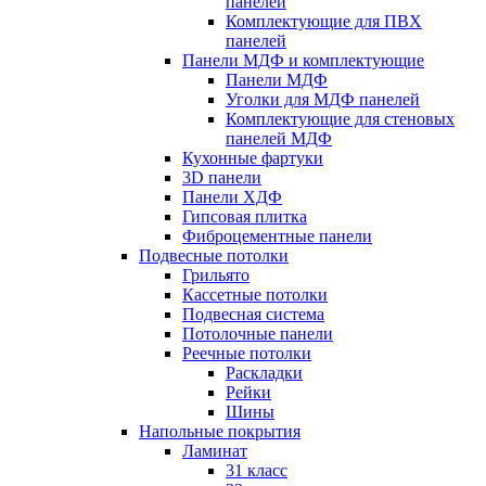
панелей
Комплектующие для ПВХ
панелей
Панели МДФ и комплектующие
Панели МДФ
Уголки для МДФ панелей
Комплектующие для стеновых
панелей МДФ
Кухонные фартуки
3D панели
Панели ХДФ
Гипсовая плитка
Фиброцементные панели
Подвесные потолки
Грильято
Кассетные потолки
Подвесная система
Потолочные панели
Реечные потолки
Раскладки
Рейки
Шины
Напольные покрытия
Ламинат
31 класс