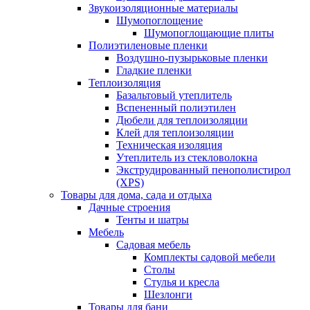
Звукоизоляционные материалы
Шумопоглощение
Шумопоглощающие плиты
Полиэтиленовые пленки
Воздушно-пузырьковые пленки
Гладкие пленки
Теплоизоляция
Базальтовый утеплитель
Вспененный полиэтилен
Дюбели для теплоизоляции
Клей для теплоизоляции
Техническая изоляция
Утеплитель из стекловолокна
Экструдированный пенополистирол
(XPS)
Товары для дома, сада и отдыха
Дачные строения
Тенты и шатры
Мебель
Садовая мебель
Комплекты садовой мебели
Столы
Стулья и кресла
Шезлонги
Товары для бани