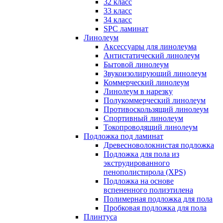
32 класс
33 класс
34 класс
SPC ламинат
Линолеум
Аксессуары для линолеума
Антистатический линолеум
Бытовой линолеум
Звукоизолирующий линолеум
Коммерческий линолеум
Линолеум в нарезку
Полукоммерческий линолеум
Противоскользящий линолеум
Спортивный линолеум
Токопроводящий линолеум
Подложка под ламинат
Древесноволокнистая подложка
Подложка для пола из
экструдированного
пенополистирола (XPS)
Подложка на основе
вспененного полиэтилена
Полимерная подложка для пола
Пробковая подложка для пола
Плинтуса