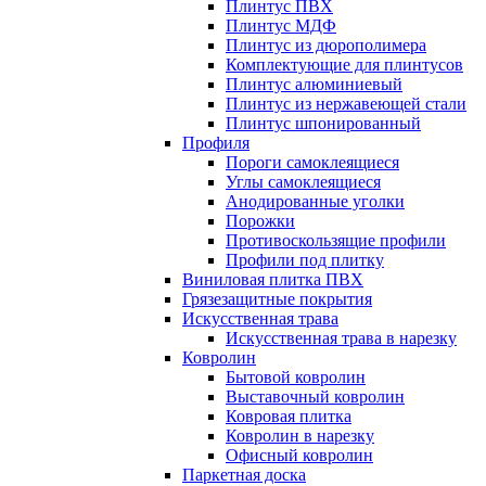
Плинтус ПВХ
Плинтус МДФ
Плинтус из дюрополимера
Комплектующие для плинтусов
Плинтус алюминиевый
Плинтус из нержавеющей стали
Плинтус шпонированный
Профиля
Пороги самоклеящиеся
Углы самоклеящиеся
Анодированные уголки
Порожки
Противоскользящие профили
Профили под плитку
Виниловая плитка ПВХ
Грязезащитные покрытия
Искусственная трава
Искусственная трава в нарезку
Ковролин
Бытовой ковролин
Выставочный ковролин
Ковровая плитка
Ковролин в нарезку
Офисный ковролин
Паркетная доска