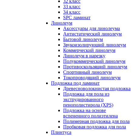
32 класс
33 класс
34 класс
SPC ламинат
Линолеум
Аксессуары для линолеума
Антистатический линолеум
Бытовой линолеум
Звукоизолирующий линолеум
Коммерческий линолеум
Линолеум в нарезку
Полукоммерческий линолеум
Противоскользящий линолеум
Спортивный линолеум
Токопроводящий линолеум
Подложка под ламинат
Древесноволокнистая подложка
Подложка для пола из
экструдированного
пенополистирола (XPS)
Подложка на основе
вспененного полиэтилена
Полимерная подложка для пола
Пробковая подложка для пола
Плинтуса