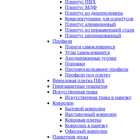
Плинтус ПВХ
Плинтус МДФ
Плинтус из дюрополимера
Комплектующие для плинтусов
Плинтус алюминиевый
Плинтус из нержавеющей стали
Плинтус шпонированный
Профиля
Пороги самоклеящиеся
Углы самоклеящиеся
Анодированные уголки
Порожки
Противоскользящие профили
Профили под плитку
Виниловая плитка ПВХ
Грязезащитные покрытия
Искусственная трава
Искусственная трава в нарезку
Ковролин
Бытовой ковролин
Выставочный ковролин
Ковровая плитка
Ковролин в нарезку
Офисный ковролин
Паркетная доска