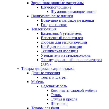
Звукоизоляционные материалы
Шумопоглощение
Шумопоглощающие плиты
Полиэтиленовые пленки
Воздушно-пузырьковые пленки
Гладкие пленки
Теплоизоляция
Базальтовый утеплитель
Вспененный полиэтилен
Дюбели для теплоизоляции
Клей для теплоизоляции
Техническая изоляция
Утеплитель из стекловолокна
Экструдированный пенополистирол
(XPS)
Товары для дома, сада и отдыха
Дачные строения
Тенты и шатры
Мебель
Садовая мебель
Комплекты садовой мебели
Столы
Стулья и кресла
Шезлонги
Товары для бани