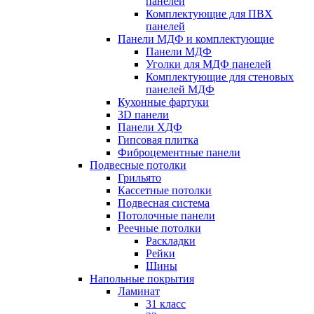
панелей
Комплектующие для ПВХ
панелей
Панели МДФ и комплектующие
Панели МДФ
Уголки для МДФ панелей
Комплектующие для стеновых
панелей МДФ
Кухонные фартуки
3D панели
Панели ХДФ
Гипсовая плитка
Фиброцементные панели
Подвесные потолки
Грильято
Кассетные потолки
Подвесная система
Потолочные панели
Реечные потолки
Раскладки
Рейки
Шины
Напольные покрытия
Ламинат
31 класс