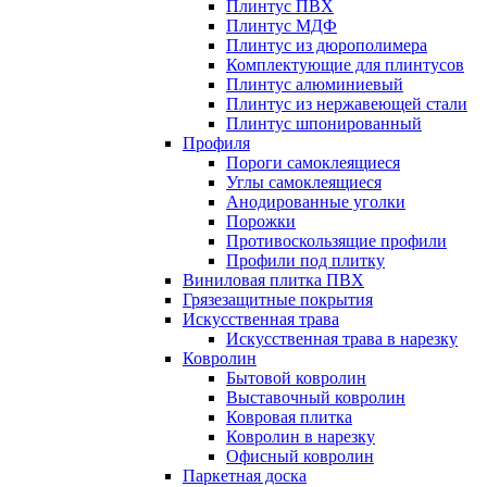
Плинтус ПВХ
Плинтус МДФ
Плинтус из дюрополимера
Комплектующие для плинтусов
Плинтус алюминиевый
Плинтус из нержавеющей стали
Плинтус шпонированный
Профиля
Пороги самоклеящиеся
Углы самоклеящиеся
Анодированные уголки
Порожки
Противоскользящие профили
Профили под плитку
Виниловая плитка ПВХ
Грязезащитные покрытия
Искусственная трава
Искусственная трава в нарезку
Ковролин
Бытовой ковролин
Выставочный ковролин
Ковровая плитка
Ковролин в нарезку
Офисный ковролин
Паркетная доска