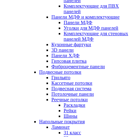
панелей
Комплектующие для ПВХ
панелей
Панели МДФ и комплектующие
Панели МДФ
Уголки для МДФ панелей
Комплектующие для стеновых
панелей МДФ
Кухонные фартуки
3D панели
Панели ХДФ
Гипсовая плитка
Фиброцементные панели
Подвесные потолки
Грильято
Кассетные потолки
Подвесная система
Потолочные панели
Реечные потолки
Раскладки
Рейки
Шины
Напольные покрытия
Ламинат
31 класс