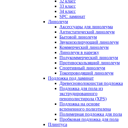
32 класс
33 класс
34 класс
SPC ламинат
Линолеум
Аксессуары для линолеума
Антистатический линолеум
Бытовой линолеум
Звукоизолирующий линолеум
Коммерческий линолеум
Линолеум в нарезку
Полукоммерческий линолеум
Противоскользящий линолеум
Спортивный линолеум
Токопроводящий линолеум
Подложка под ламинат
Древесноволокнистая подложка
Подложка для пола из
экструдированного
пенополистирола (XPS)
Подложка на основе
вспененного полиэтилена
Полимерная подложка для пола
Пробковая подложка для пола
Плинтуса