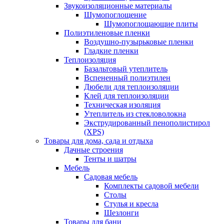
Звукоизоляционные материалы
Шумопоглощение
Шумопоглощающие плиты
Полиэтиленовые пленки
Воздушно-пузырьковые пленки
Гладкие пленки
Теплоизоляция
Базальтовый утеплитель
Вспененный полиэтилен
Дюбели для теплоизоляции
Клей для теплоизоляции
Техническая изоляция
Утеплитель из стекловолокна
Экструдированный пенополистирол
(XPS)
Товары для дома, сада и отдыха
Дачные строения
Тенты и шатры
Мебель
Садовая мебель
Комплекты садовой мебели
Столы
Стулья и кресла
Шезлонги
Товары для бани