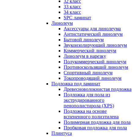
32 класс
33 класс
34 класс
SPC ламинат
Линолеум
Аксессуары для линолеума
Антистатический линолеум
Бытовой линолеум
Звукоизолирующий линолеум
Коммерческий линолеум
Линолеум в нарезку
Полукоммерческий линолеум
Противоскользящий линолеум
Спортивный линолеум
Токопроводящий линолеум
Подложка под ламинат
Древесноволокнистая подложка
Подложка для пола из
экструдированного
пенополистирола (XPS)
Подложка на основе
вспененного полиэтилена
Полимерная подложка для пола
Пробковая подложка для пола
Плинтуса