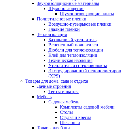
Звукоизоляционные материалы
Шумопоглощение
Шумопоглощающие плиты
Полиэтиленовые пленки
Воздушно-пузырьковые пленки
Гладкие пленки
Теплоизоляция
Базальтовый утеплитель
Вспененный полиэтилен
Дюбели для теплоизоляции
Клей для теплоизоляции
Техническая изоляция
Утеплитель из стекловолокна
Экструдированный пенополистирол
(XPS)
Товары для дома, сада и отдыха
Дачные строения
Тенты и шатры
Мебель
Садовая мебель
Комплекты садовой мебели
Столы
Стулья и кресла
Шезлонги
Товары для бани