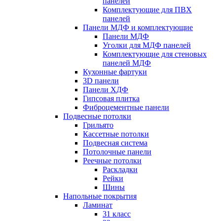
панелей
Комплектующие для ПВХ
панелей
Панели МДФ и комплектующие
Панели МДФ
Уголки для МДФ панелей
Комплектующие для стеновых
панелей МДФ
Кухонные фартуки
3D панели
Панели ХДФ
Гипсовая плитка
Фиброцементные панели
Подвесные потолки
Грильято
Кассетные потолки
Подвесная система
Потолочные панели
Реечные потолки
Раскладки
Рейки
Шины
Напольные покрытия
Ламинат
31 класс