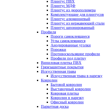
Плинтус ПВХ
Плинтус МДФ
Плинтус из дюрополимера
Комплектующие для плинтусов
Плинтус алюминиевый
Плинтус из нержавеющей стали
Плинтус шпонированный
Профиля
Пороги самоклеящиеся
Углы самоклеящиеся
Анодированные уголки
Порожки
Противоскользящие профили
Профили под плитку
Виниловая плитка ПВХ
Грязезащитные покрытия
Искусственная трава
Искусственная трава в нарезку
Ковролин
Бытовой ковролин
Выставочный ковролин
Ковровая плитка
Ковролин в нарезку
Офисный ковролин
Паркетная доска