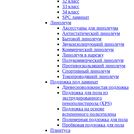
32 класс
33 класс
34 класс
SPC ламинат
Линолеум
Аксессуары для линолеума
Антистатический линолеум
Бытовой линолеум
Звукоизолирующий линолеум
Коммерческий линолеум
Линолеум в нарезку
Полукоммерческий линолеум
Противоскользящий линолеум
Спортивный линолеум
Токопроводящий линолеум
Подложка под ламинат
Древесноволокнистая подложка
Подложка для пола из
экструдированного
пенополистирола (XPS)
Подложка на основе
вспененного полиэтилена
Полимерная подложка для пола
Пробковая подложка для пола
Плинтуса