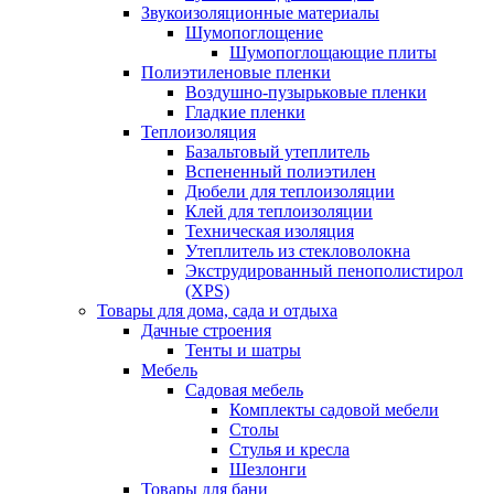
Звукоизоляционные материалы
Шумопоглощение
Шумопоглощающие плиты
Полиэтиленовые пленки
Воздушно-пузырьковые пленки
Гладкие пленки
Теплоизоляция
Базальтовый утеплитель
Вспененный полиэтилен
Дюбели для теплоизоляции
Клей для теплоизоляции
Техническая изоляция
Утеплитель из стекловолокна
Экструдированный пенополистирол
(XPS)
Товары для дома, сада и отдыха
Дачные строения
Тенты и шатры
Мебель
Садовая мебель
Комплекты садовой мебели
Столы
Стулья и кресла
Шезлонги
Товары для бани