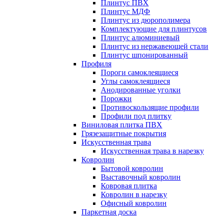
Плинтус ПВХ
Плинтус МДФ
Плинтус из дюрополимера
Комплектующие для плинтусов
Плинтус алюминиевый
Плинтус из нержавеющей стали
Плинтус шпонированный
Профиля
Пороги самоклеящиеся
Углы самоклеящиеся
Анодированные уголки
Порожки
Противоскользящие профили
Профили под плитку
Виниловая плитка ПВХ
Грязезащитные покрытия
Искусственная трава
Искусственная трава в нарезку
Ковролин
Бытовой ковролин
Выставочный ковролин
Ковровая плитка
Ковролин в нарезку
Офисный ковролин
Паркетная доска