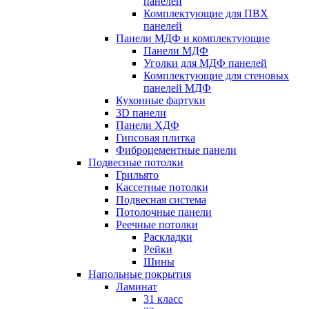
панелей
Комплектующие для ПВХ
панелей
Панели МДФ и комплектующие
Панели МДФ
Уголки для МДФ панелей
Комплектующие для стеновых
панелей МДФ
Кухонные фартуки
3D панели
Панели ХДФ
Гипсовая плитка
Фиброцементные панели
Подвесные потолки
Грильято
Кассетные потолки
Подвесная система
Потолочные панели
Реечные потолки
Раскладки
Рейки
Шины
Напольные покрытия
Ламинат
31 класс