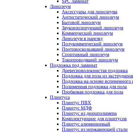
SPC ламинат
Линолеум
Аксессуары для линолеума
Антистатический линолеум
Бытовой линолеум
Звукоизолирующий линолеум
Коммерческий линолеум
Линолеум в нарезку
Полукоммерческий линолеум
Противоскользящий линолеум
Спортивный линолеум
Токопроводящий линолеум
Подложка под ламинат
Древесноволокнистая подложка
Подложка для пола из экструдиро
Подложка на основе вспененного 
Полимерная подложка для пола
Пробковая подложка для пола
Плинтуса
Плинтус ПВХ
Плинтус МДФ
Плинтус из дюрополимера
Комплектующие для плинтусов
Плинтус алюминиевый
Плинтус из нержавеющей стали