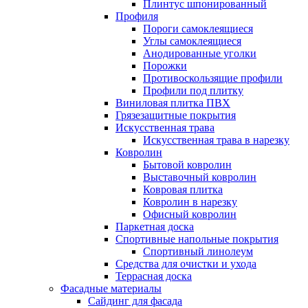
Плинтус шпонированный
Профиля
Пороги самоклеящиеся
Углы самоклеящиеся
Анодированные уголки
Порожки
Противоскользящие профили
Профили под плитку
Виниловая плитка ПВХ
Грязезащитные покрытия
Искусственная трава
Искусственная трава в нарезку
Ковролин
Бытовой ковролин
Выставочный ковролин
Ковровая плитка
Ковролин в нарезку
Офисный ковролин
Паркетная доска
Спортивные напольные покрытия
Спортивный линолеум
Средства для очистки и ухода
Террасная доска
Фасадные материалы
Сайдинг для фасада