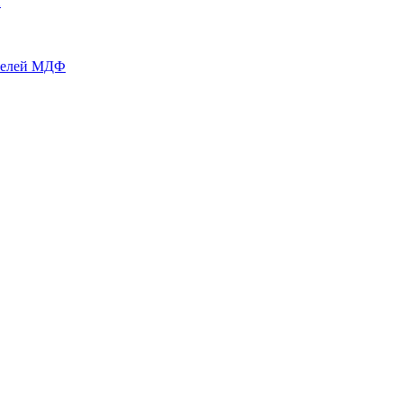
й
нелей МДФ