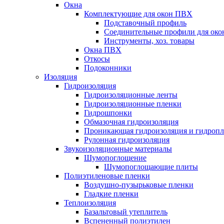
Окна
Комплектующие для окон ПВХ
Подставочный профиль
Соединительные профили для ок
Инструменты, хоз. товары
Окна ПВХ
Откосы
Подоконники
Изоляция
Гидроизоляция
Гидроизоляционные ленты
Гидроизоляционные пленки
Гидрошпонки
Обмазочная гидроизоляция
Проникающая гидроизоляция и гидроп
Рулонная гидроизоляция
Звукоизоляционные материалы
Шумопоглощение
Шумопоглощающие плиты
Полиэтиленовые пленки
Воздушно-пузырьковые пленки
Гладкие пленки
Теплоизоляция
Базальтовый утеплитель
Вспененный полиэтилен