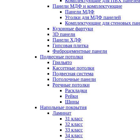
Комплектующие для ПВХ панеле
Панели МДФ и комплектующие
Панели МДФ
Уголки для МДФ панелей
Комплектующие для стеновых па
Кухонные фартуки
3D панели
Панели ХДФ
Гипсовая плитка
Фиброцементные панели
Подвесные потолки
Грильято
Кассетные потолки
Подвесная система
Потолочные панели
Реечные потолки
Раскладки
Рейки
Шины
Напольные покрытия
Ламинат
31 класс
32 класс
33 класс
34 класс