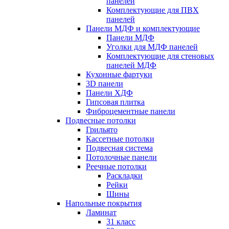
панелей
Комплектующие для ПВХ
панелей
Панели МДФ и комплектующие
Панели МДФ
Уголки для МДФ панелей
Комплектующие для стеновых
панелей МДФ
Кухонные фартуки
3D панели
Панели ХДФ
Гипсовая плитка
Фиброцементные панели
Подвесные потолки
Грильято
Кассетные потолки
Подвесная система
Потолочные панели
Реечные потолки
Раскладки
Рейки
Шины
Напольные покрытия
Ламинат
31 класс