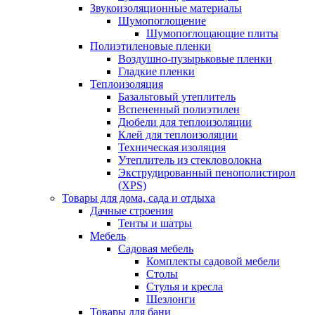
Звукоизоляционные материалы
Шумопоглощение
Шумопоглощающие плиты
Полиэтиленовые пленки
Воздушно-пузырьковые пленки
Гладкие пленки
Теплоизоляция
Базальтовый утеплитель
Вспененный полиэтилен
Дюбели для теплоизоляции
Клей для теплоизоляции
Техническая изоляция
Утеплитель из стекловолокна
Экструдированный пенополистирол
(XPS)
Товары для дома, сада и отдыха
Дачные строения
Тенты и шатры
Мебель
Садовая мебель
Комплекты садовой мебели
Столы
Стулья и кресла
Шезлонги
Товары для бани