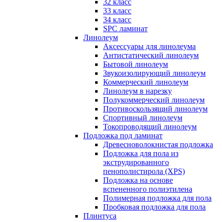
32 класс
33 класс
34 класс
SPC ламинат
Линолеум
Аксессуары для линолеума
Антистатический линолеум
Бытовой линолеум
Звукоизолирующий линолеум
Коммерческий линолеум
Линолеум в нарезку
Полукоммерческий линолеум
Противоскользящий линолеум
Спортивный линолеум
Токопроводящий линолеум
Подложка под ламинат
Древесноволокнистая подложка
Подложка для пола из
экструдированного
пенополистирола (XPS)
Подложка на основе
вспененного полиэтилена
Полимерная подложка для пола
Пробковая подложка для пола
Плинтуса