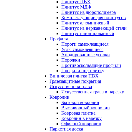
Плинтус ПВХ
Плинтус МДФ
Плинтус из дюрополимера
Комплектующие для плинтусов
Плинтус алюминиевый
Плинтус из нержавеющей стали
Плинтус шпонированный
Профиля
Пороги самоклеящиеся
Углы самоклеящиеся
Анодированные уголки
Порожки
Противоскользящие профили
Профили под плитку
Виниловая плитка ПВХ
Грязезащитные покрытия
Искусственная трава
Искусственная трава в нарезку
Ковролин
Бытовой ковролин
Выставочный ковролин
Ковровая плитка
Ковролин в нарезку
Офисный ковролин
Паркетная доска