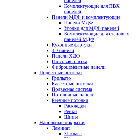
панелей
Комплектующие для ПВХ
панелей
Панели МДФ и комплектующие
Панели МДФ
Уголки для МДФ панелей
Комплектующие для стеновых
панелей МДФ
Кухонные фартуки
3D панели
Панели ХДФ
Гипсовая плитка
Фиброцементные панели
Подвесные потолки
Грильято
Кассетные потолки
Подвесная система
Потолочные панели
Реечные потолки
Раскладки
Рейки
Шины
Напольные покрытия
Ламинат
31 класс