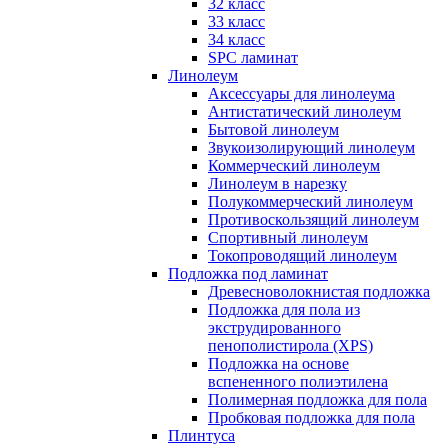
32 класс
33 класс
34 класс
SPC ламинат
Линолеум
Аксессуары для линолеума
Антистатический линолеум
Бытовой линолеум
Звукоизолирующий линолеум
Коммерческий линолеум
Линолеум в нарезку
Полукоммерческий линолеум
Противоскользящий линолеум
Спортивный линолеум
Токопроводящий линолеум
Подложка под ламинат
Древесноволокнистая подложка
Подложка для пола из
экструдированного
пенополистирола (XPS)
Подложка на основе
вспененного полиэтилена
Полимерная подложка для пола
Пробковая подложка для пола
Плинтуса