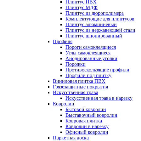
Плинтус ПВХ
Плинтус МДФ
Плинтус из дюрополимера
Комплектующие для плинтусов
Плинтус алюминиевый
Плинтус из нержавеющей стали
Плинтус шпонированный
Профиля
Пороги самоклеящиеся
Углы самоклеящиеся
Анодированные уголки
Порожки
Противоскользящие профили
Профили под плитку
Виниловая плитка ПВХ
Грязезащитные покрытия
Искусственная трава
Искусственная трава в нарезку
Ковролин
Бытовой ковролин
Выставочный ковролин
Ковровая плитка
Ковролин в нарезку
Офисный ковролин
Паркетная доска