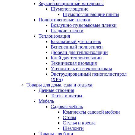
Звукоизоляционные материалы
Шумопоглощение
Шумопоглощающие плиты
Полиэтиленовые пленки
Воздушно-пузырьковые пленки
Гладкие пленки
Теплоизоляция
Базальтовый утеплитель
Вспененный полиэтилен
Дюбели для теплоизоляции
Клей для теплоизоляции
Техническая изоляция
Утеплитель из стекловолокна
Экструдированный пенополистирол
(XPS)
Товары для дома, сада и отдыха
Дачные строения
Тенты и шатры
Мебель
Садовая мебель
Комплекты садовой мебели
Столы
Стулья и кресла
Шезлонги
Товары для бани