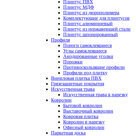
Плинтус ПВХ
Плинтус МДФ
Плинтус из дюрополимера
Комплектующие для плинтусов
Плинтус алюминиевый
Плинтус из нержавеющей стали
Плинтус шпонированный
Профиля
Пороги самоклеящиеся
Углы самоклеящиеся
Анодированные уголки
Порожки
Противоскользящие профили
Профили под плитку
Виниловая плитка ПВХ
Грязезащитные покрытия
Искусственная трава
Искусственная трава в нарезку
Ковролин
Бытовой ковролин
Выставочный ковролин
Ковровая плитка
Ковролин в нарезку
Офисный ковролин
Паркетная доска