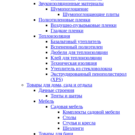
Звукоизоляционные материалы
Шумопоглощение
Шумопоглощающие плиты
Полиэтиленовые пленки
Воздушно-пузырьковые пленки
Гладкие пленки
Теплоизоляция
Базальтовый утеплитель
Вспененный полиэтилен
Дюбели для теплоизоляции
Клей для теплоизоляции
Техническая изоляция
Утеплитель из стекловолокна
Экструдированный пенополистирол
(XPS)
Товары для дома, сада и отдыха
Дачные строения
Тенты и шатры
Мебель
Садовая мебель
Комплекты садовой мебели
Столы
Стулья и кресла
Шезлонги
Товары для бани