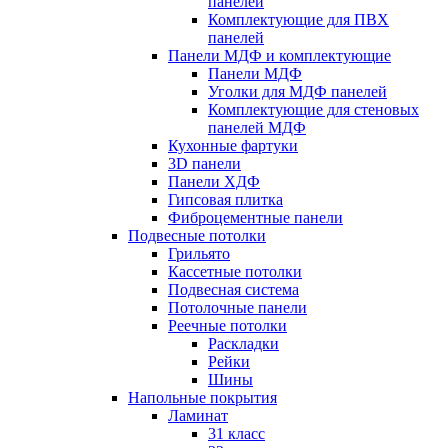
панелей
Комплектующие для ПВХ
панелей
Панели МДФ и комплектующие
Панели МДФ
Уголки для МДФ панелей
Комплектующие для стеновых
панелей МДФ
Кухонные фартуки
3D панели
Панели ХДФ
Гипсовая плитка
Фиброцементные панели
Подвесные потолки
Грильято
Кассетные потолки
Подвесная система
Потолочные панели
Реечные потолки
Раскладки
Рейки
Шины
Напольные покрытия
Ламинат
31 класс