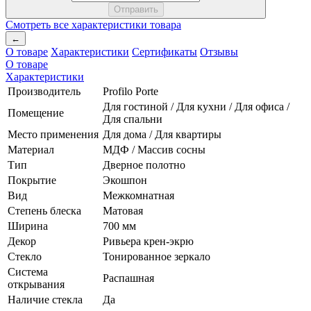
Смотреть все характеристики товара
←
О товаре
Характеристики
Сертификаты
Отзывы
О товаре
Характеристики
Производитель
Profilo Porte
Для гостиной / Для кухни / Для офиса /
Помещение
Для спальни
Место применения
Для дома / Для квартиры
Материал
МДФ / Массив сосны
Тип
Дверное полотно
Покрытие
Экошпон
Вид
Межкомнатная
Степень блеска
Матовая
Ширина
700 мм
Декор
Ривьера крен-экрю
Стекло
Тонированное зеркало
Система
Распашная
открывания
Наличие стекла
Да