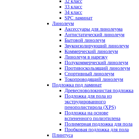
32 класс
33 класс
34 класс
SPC ламинат
Линолеум
Аксессуары для линолеума
Антистатический линолеум
Бытовой линолеум
Звукоизолирующий линолеум
Коммерческий линолеум
Линолеум в нарезку
Полукоммерческий линолеум
Противоскользящий линолеум
Спортивный линолеум
Токопроводящий линолеум
Подложка под ламинат
Древесноволокнистая подложка
Подложка для пола из
экструдированного
пенополистирола (XPS)
Подложка на основе
вспененного полиэтилена
Полимерная подложка для пола
Пробковая подложка для пола
Плинтуса