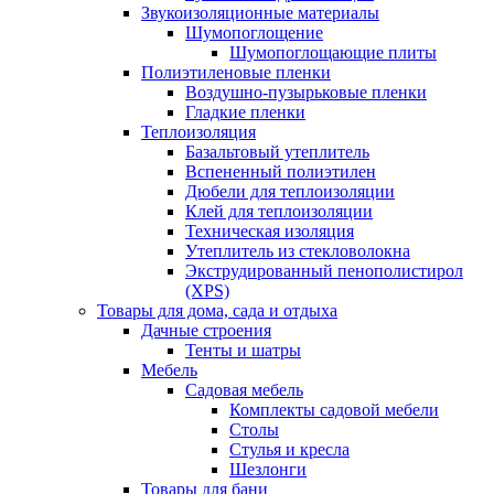
Звукоизоляционные материалы
Шумопоглощение
Шумопоглощающие плиты
Полиэтиленовые пленки
Воздушно-пузырьковые пленки
Гладкие пленки
Теплоизоляция
Базальтовый утеплитель
Вспененный полиэтилен
Дюбели для теплоизоляции
Клей для теплоизоляции
Техническая изоляция
Утеплитель из стекловолокна
Экструдированный пенополистирол
(XPS)
Товары для дома, сада и отдыха
Дачные строения
Тенты и шатры
Мебель
Садовая мебель
Комплекты садовой мебели
Столы
Стулья и кресла
Шезлонги
Товары для бани