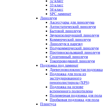
32 класс
33 класс
34 класс
SPC ламинат
Линолеум
Аксессуары для линолеума
Антистатический линолеум
Бытовой линолеум
Звукоизолирующий линолеум
Коммерческий линолеум
Линолеум в нарезку
Полукоммерческий линолеум
Противоскользящий линолеум
Спортивный линолеум
Токопроводящий линолеум
Подложка под ламинат
Древесноволокнистая подложка
Подложка для пола из
экструдированного
пенополистирола (XPS)
Подложка на основе
вспененного полиэтилена
Полимерная подложка для пола
Пробковая подложка для пола
Плинтуса