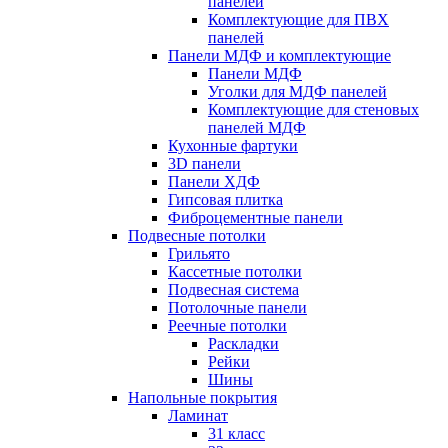
панелей
Комплектующие для ПВХ
панелей
Панели МДФ и комплектующие
Панели МДФ
Уголки для МДФ панелей
Комплектующие для стеновых
панелей МДФ
Кухонные фартуки
3D панели
Панели ХДФ
Гипсовая плитка
Фиброцементные панели
Подвесные потолки
Грильято
Кассетные потолки
Подвесная система
Потолочные панели
Реечные потолки
Раскладки
Рейки
Шины
Напольные покрытия
Ламинат
31 класс