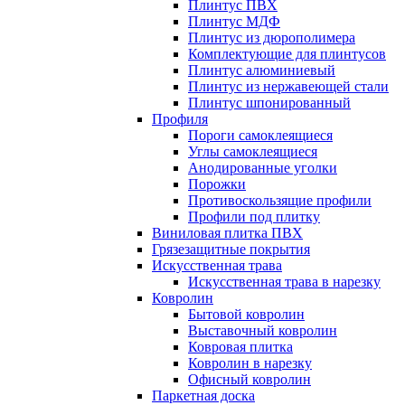
Плинтус ПВХ
Плинтус МДФ
Плинтус из дюрополимера
Комплектующие для плинтусов
Плинтус алюминиевый
Плинтус из нержавеющей стали
Плинтус шпонированный
Профиля
Пороги самоклеящиеся
Углы самоклеящиеся
Анодированные уголки
Порожки
Противоскользящие профили
Профили под плитку
Виниловая плитка ПВХ
Грязезащитные покрытия
Искусственная трава
Искусственная трава в нарезку
Ковролин
Бытовой ковролин
Выставочный ковролин
Ковровая плитка
Ковролин в нарезку
Офисный ковролин
Паркетная доска