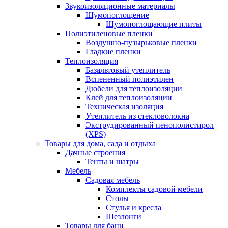
Звукоизоляционные материалы
Шумопоглощение
Шумопоглощающие плиты
Полиэтиленовые пленки
Воздушно-пузырьковые пленки
Гладкие пленки
Теплоизоляция
Базальтовый утеплитель
Вспененный полиэтилен
Дюбели для теплоизоляции
Клей для теплоизоляции
Техническая изоляция
Утеплитель из стекловолокна
Экструдированный пенополистирол
(XPS)
Товары для дома, сада и отдыха
Дачные строения
Тенты и шатры
Мебель
Садовая мебель
Комплекты садовой мебели
Столы
Стулья и кресла
Шезлонги
Товары для бани