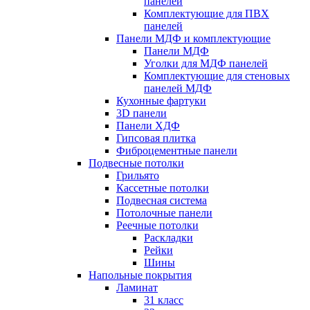
панелей
Комплектующие для ПВХ
панелей
Панели МДФ и комплектующие
Панели МДФ
Уголки для МДФ панелей
Комплектующие для стеновых
панелей МДФ
Кухонные фартуки
3D панели
Панели ХДФ
Гипсовая плитка
Фиброцементные панели
Подвесные потолки
Грильято
Кассетные потолки
Подвесная система
Потолочные панели
Реечные потолки
Раскладки
Рейки
Шины
Напольные покрытия
Ламинат
31 класс