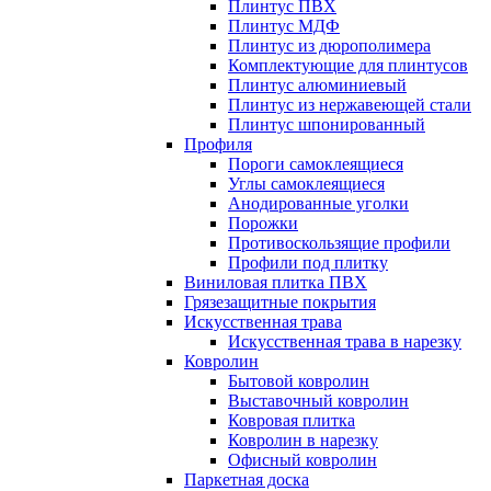
Плинтус ПВХ
Плинтус МДФ
Плинтус из дюрополимера
Комплектующие для плинтусов
Плинтус алюминиевый
Плинтус из нержавеющей стали
Плинтус шпонированный
Профиля
Пороги самоклеящиеся
Углы самоклеящиеся
Анодированные уголки
Порожки
Противоскользящие профили
Профили под плитку
Виниловая плитка ПВХ
Грязезащитные покрытия
Искусственная трава
Искусственная трава в нарезку
Ковролин
Бытовой ковролин
Выставочный ковролин
Ковровая плитка
Ковролин в нарезку
Офисный ковролин
Паркетная доска