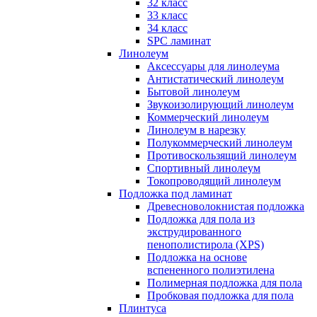
32 класс
33 класс
34 класс
SPC ламинат
Линолеум
Аксессуары для линолеума
Антистатический линолеум
Бытовой линолеум
Звукоизолирующий линолеум
Коммерческий линолеум
Линолеум в нарезку
Полукоммерческий линолеум
Противоскользящий линолеум
Спортивный линолеум
Токопроводящий линолеум
Подложка под ламинат
Древесноволокнистая подложка
Подложка для пола из
экструдированного
пенополистирола (XPS)
Подложка на основе
вспененного полиэтилена
Полимерная подложка для пола
Пробковая подложка для пола
Плинтуса