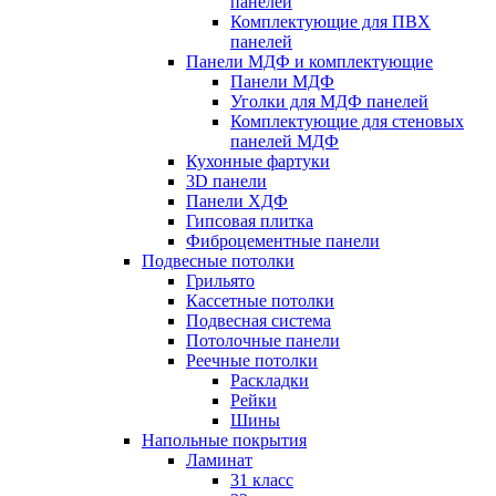
панелей
Комплектующие для ПВХ
панелей
Панели МДФ и комплектующие
Панели МДФ
Уголки для МДФ панелей
Комплектующие для стеновых
панелей МДФ
Кухонные фартуки
3D панели
Панели ХДФ
Гипсовая плитка
Фиброцементные панели
Подвесные потолки
Грильято
Кассетные потолки
Подвесная система
Потолочные панели
Реечные потолки
Раскладки
Рейки
Шины
Напольные покрытия
Ламинат
31 класс