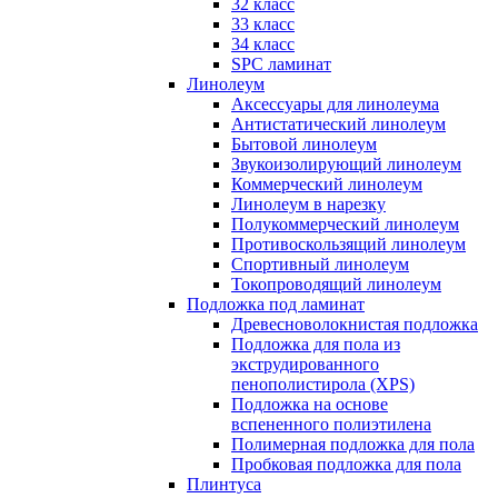
32 класс
33 класс
34 класс
SPC ламинат
Линолеум
Аксессуары для линолеума
Антистатический линолеум
Бытовой линолеум
Звукоизолирующий линолеум
Коммерческий линолеум
Линолеум в нарезку
Полукоммерческий линолеум
Противоскользящий линолеум
Спортивный линолеум
Токопроводящий линолеум
Подложка под ламинат
Древесноволокнистая подложка
Подложка для пола из
экструдированного
пенополистирола (XPS)
Подложка на основе
вспененного полиэтилена
Полимерная подложка для пола
Пробковая подложка для пола
Плинтуса