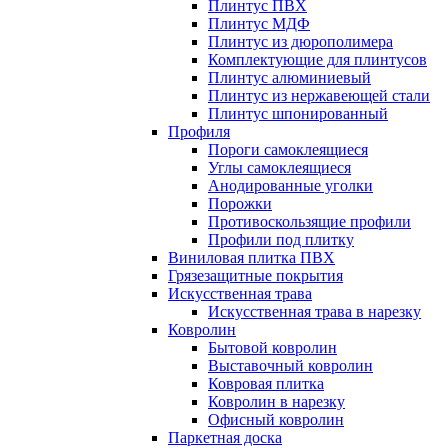
Плинтус ПВХ
Плинтус МДФ
Плинтус из дюрополимера
Комплектующие для плинтусов
Плинтус алюминиевый
Плинтус из нержавеющей стали
Плинтус шпонированный
Профиля
Пороги самоклеящиеся
Углы самоклеящиеся
Анодированные уголки
Порожки
Противоскользящие профили
Профили под плитку
Виниловая плитка ПВХ
Грязезащитные покрытия
Искусственная трава
Искусственная трава в нарезку
Ковролин
Бытовой ковролин
Выставочный ковролин
Ковровая плитка
Ковролин в нарезку
Офисный ковролин
Паркетная доска