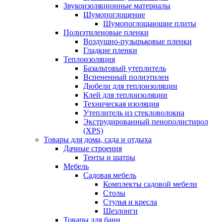
Звукоизоляционные материалы
Шумопоглощение
Шумопоглощающие плиты
Полиэтиленовые пленки
Воздушно-пузырьковые пленки
Гладкие пленки
Теплоизоляция
Базальтовый утеплитель
Вспененный полиэтилен
Дюбели для теплоизоляции
Клей для теплоизоляции
Техническая изоляция
Утеплитель из стекловолокна
Экструдированный пенополистирол
(XPS)
Товары для дома, сада и отдыха
Дачные строения
Тенты и шатры
Мебель
Садовая мебель
Комплекты садовой мебели
Столы
Стулья и кресла
Шезлонги
Товары для бани