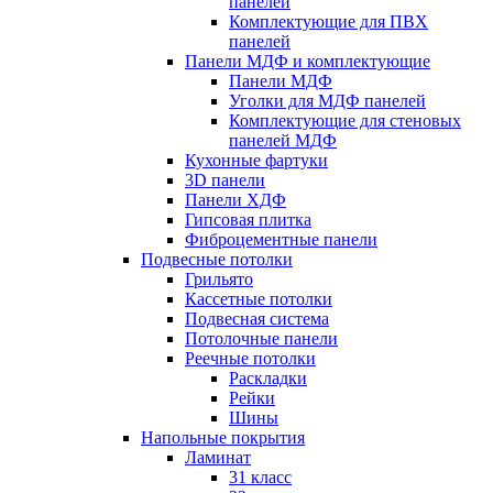
панелей
Комплектующие для ПВХ
панелей
Панели МДФ и комплектующие
Панели МДФ
Уголки для МДФ панелей
Комплектующие для стеновых
панелей МДФ
Кухонные фартуки
3D панели
Панели ХДФ
Гипсовая плитка
Фиброцементные панели
Подвесные потолки
Грильято
Кассетные потолки
Подвесная система
Потолочные панели
Реечные потолки
Раскладки
Рейки
Шины
Напольные покрытия
Ламинат
31 класс