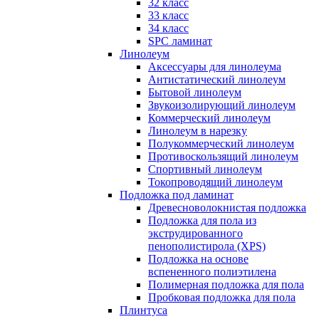
32 класс
33 класс
34 класс
SPC ламинат
Линолеум
Аксессуары для линолеума
Антистатический линолеум
Бытовой линолеум
Звукоизолирующий линолеум
Коммерческий линолеум
Линолеум в нарезку
Полукоммерческий линолеум
Противоскользящий линолеум
Спортивный линолеум
Токопроводящий линолеум
Подложка под ламинат
Древесноволокнистая подложка
Подложка для пола из
экструдированного
пенополистирола (XPS)
Подложка на основе
вспененного полиэтилена
Полимерная подложка для пола
Пробковая подложка для пола
Плинтуса