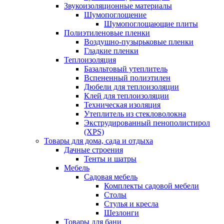
Звукоизоляционные материалы
Шумопоглощение
Шумопоглощающие плиты
Полиэтиленовые пленки
Воздушно-пузырьковые пленки
Гладкие пленки
Теплоизоляция
Базальтовый утеплитель
Вспененный полиэтилен
Дюбели для теплоизоляции
Клей для теплоизоляции
Техническая изоляция
Утеплитель из стекловолокна
Экструдированный пенополистирол
(XPS)
Товары для дома, сада и отдыха
Дачные строения
Тенты и шатры
Мебель
Садовая мебель
Комплекты садовой мебели
Столы
Стулья и кресла
Шезлонги
Товары для бани