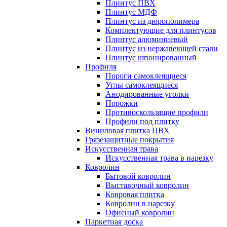
Плинтус ПВХ
Плинтус МДФ
Плинтус из дюрополимера
Комплектующие для плинтусов
Плинтус алюминиевый
Плинтус из нержавеющей стали
Плинтус шпонированный
Профиля
Пороги самоклеящиеся
Углы самоклеящиеся
Анодированные уголки
Порожки
Противоскользящие профили
Профили под плитку
Виниловая плитка ПВХ
Грязезащитные покрытия
Искусственная трава
Искусственная трава в нарезку
Ковролин
Бытовой ковролин
Выставочный ковролин
Ковровая плитка
Ковролин в нарезку
Офисный ковролин
Паркетная доска