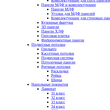
Комплектующие для ПВХ панеле
Панели МДФ и комплектующие
Панели МДФ
Уголки для МДФ панелей
Комплектующие для стеновых па
Кухонные фартуки
3D панели
Панели ХДФ
Гипсовая плитка
Фиброцементные панели
Подвесные потолки
Грильято
Кассетные потолки
Подвесная система
Потолочные панели
Реечные потолки
Раскладки
Рейки
Шины
Напольные покрытия
Ламинат
31 класс
32 класс
33 класс
34 класс