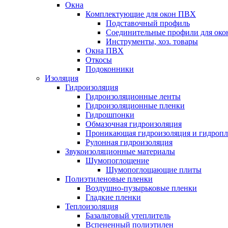
Окна
Комплектующие для окон ПВХ
Подставочный профиль
Соединительные профили для ок
Инструменты, хоз. товары
Окна ПВХ
Откосы
Подоконники
Изоляция
Гидроизоляция
Гидроизоляционные ленты
Гидроизоляционные пленки
Гидрошпонки
Обмазочная гидроизоляция
Проникающая гидроизоляция и гидроп
Рулонная гидроизоляция
Звукоизоляционные материалы
Шумопоглощение
Шумопоглощающие плиты
Полиэтиленовые пленки
Воздушно-пузырьковые пленки
Гладкие пленки
Теплоизоляция
Базальтовый утеплитель
Вспененный полиэтилен