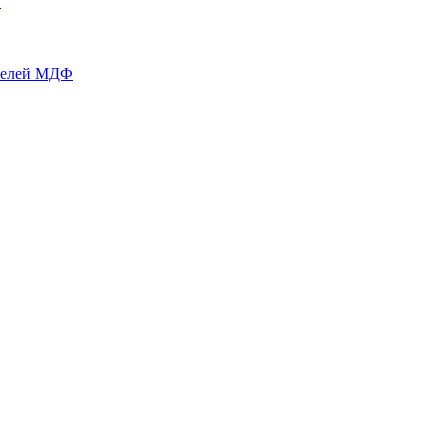
й
нелей МДФ