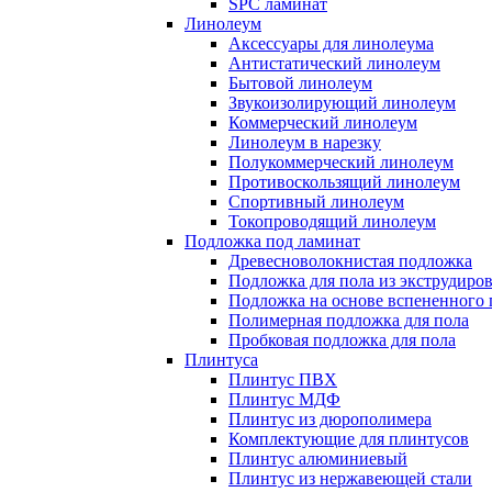
SPC ламинат
Линолеум
Аксессуары для линолеума
Антистатический линолеум
Бытовой линолеум
Звукоизолирующий линолеум
Коммерческий линолеум
Линолеум в нарезку
Полукоммерческий линолеум
Противоскользящий линолеум
Спортивный линолеум
Токопроводящий линолеум
Подложка под ламинат
Древесноволокнистая подложка
Подложка для пола из экструдиро
Подложка на основе вспененного 
Полимерная подложка для пола
Пробковая подложка для пола
Плинтуса
Плинтус ПВХ
Плинтус МДФ
Плинтус из дюрополимера
Комплектующие для плинтусов
Плинтус алюминиевый
Плинтус из нержавеющей стали