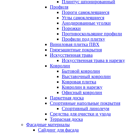
Плинтус шпонированный
Профиля
Пороги самоклеящиеся
Углы самоклеящиеся
Анодированные уголки
Порожки
Противоскользящие профили
Профили под плитку
Виниловая плитка ПВХ
Грязезащитные покрытия
Искусственная трава
Искусственная трава в нарезку
Ковролин
Бытовой ковролин
Выставочный ковролин
Ковровая плитка
Ковролин в нарезку
Офисный ковролин
Паркетная доска
Спортивные напольные покрытия
Спортивный линолеум
Средства для очистки и ухода
Террасная доска
Фасадные материалы
Сайдинг для фасада