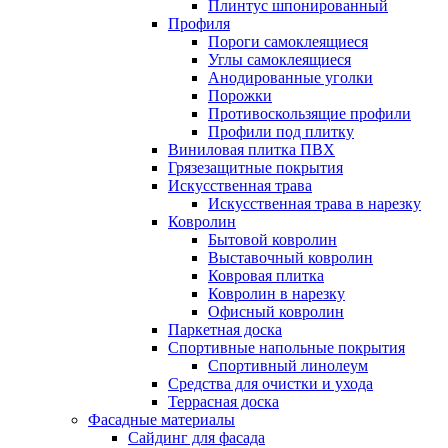
Плинтус шпонированный
Профиля
Пороги самоклеящиеся
Углы самоклеящиеся
Анодированные уголки
Порожки
Противоскользящие профили
Профили под плитку
Виниловая плитка ПВХ
Грязезащитные покрытия
Искусственная трава
Искусственная трава в нарезку
Ковролин
Бытовой ковролин
Выставочный ковролин
Ковровая плитка
Ковролин в нарезку
Офисный ковролин
Паркетная доска
Спортивные напольные покрытия
Спортивный линолеум
Средства для очистки и ухода
Террасная доска
Фасадные материалы
Сайдинг для фасада