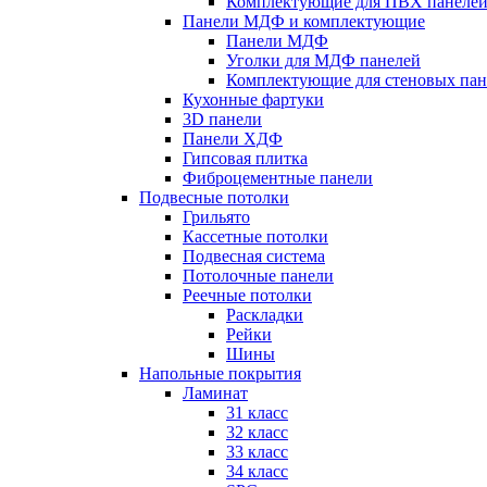
Комплектующие для ПВХ панеле
Панели МДФ и комплектующие
Панели МДФ
Уголки для МДФ панелей
Комплектующие для стеновых па
Кухонные фартуки
3D панели
Панели ХДФ
Гипсовая плитка
Фиброцементные панели
Подвесные потолки
Грильято
Кассетные потолки
Подвесная система
Потолочные панели
Реечные потолки
Раскладки
Рейки
Шины
Напольные покрытия
Ламинат
31 класс
32 класс
33 класс
34 класс