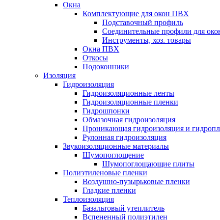
Окна
Комплектующие для окон ПВХ
Подставочный профиль
Соединительные профили для ок
Инструменты, хоз. товары
Окна ПВХ
Откосы
Подоконники
Изоляция
Гидроизоляция
Гидроизоляционные ленты
Гидроизоляционные пленки
Гидрошпонки
Обмазочная гидроизоляция
Проникающая гидроизоляция и гидроп
Рулонная гидроизоляция
Звукоизоляционные материалы
Шумопоглощение
Шумопоглощающие плиты
Полиэтиленовые пленки
Воздушно-пузырьковые пленки
Гладкие пленки
Теплоизоляция
Базальтовый утеплитель
Вспененный полиэтилен