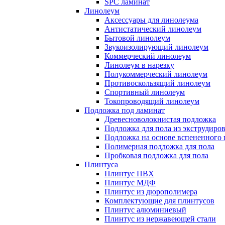
SPC ламинат
Линолеум
Аксессуары для линолеума
Антистатический линолеум
Бытовой линолеум
Звукоизолирующий линолеум
Коммерческий линолеум
Линолеум в нарезку
Полукоммерческий линолеум
Противоскользящий линолеум
Спортивный линолеум
Токопроводящий линолеум
Подложка под ламинат
Древесноволокнистая подложка
Подложка для пола из экструдиро
Подложка на основе вспененного 
Полимерная подложка для пола
Пробковая подложка для пола
Плинтуса
Плинтус ПВХ
Плинтус МДФ
Плинтус из дюрополимера
Комплектующие для плинтусов
Плинтус алюминиевый
Плинтус из нержавеющей стали