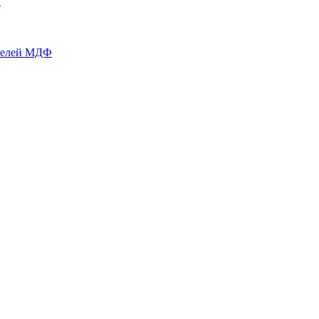
й
нелей МДФ