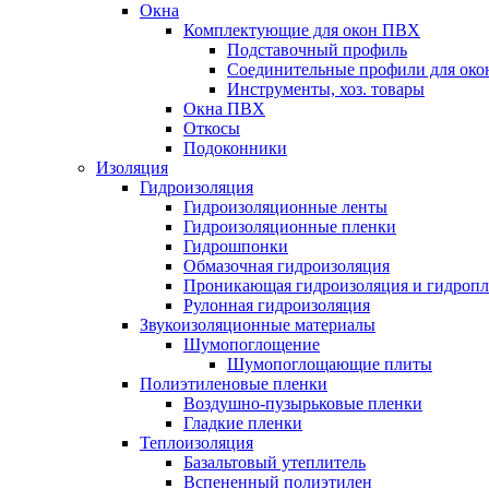
Окна
Комплектующие для окон ПВХ
Подставочный профиль
Соединительные профили для ок
Инструменты, хоз. товары
Окна ПВХ
Откосы
Подоконники
Изоляция
Гидроизоляция
Гидроизоляционные ленты
Гидроизоляционные пленки
Гидрошпонки
Обмазочная гидроизоляция
Проникающая гидроизоляция и гидроп
Рулонная гидроизоляция
Звукоизоляционные материалы
Шумопоглощение
Шумопоглощающие плиты
Полиэтиленовые пленки
Воздушно-пузырьковые пленки
Гладкие пленки
Теплоизоляция
Базальтовый утеплитель
Вспененный полиэтилен