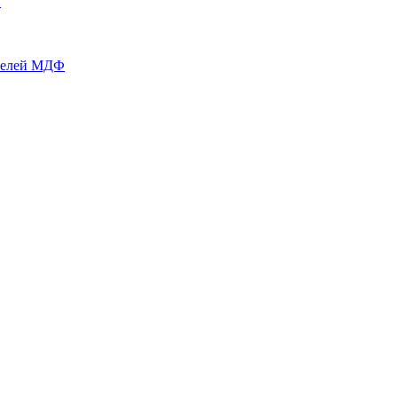
й
нелей МДФ