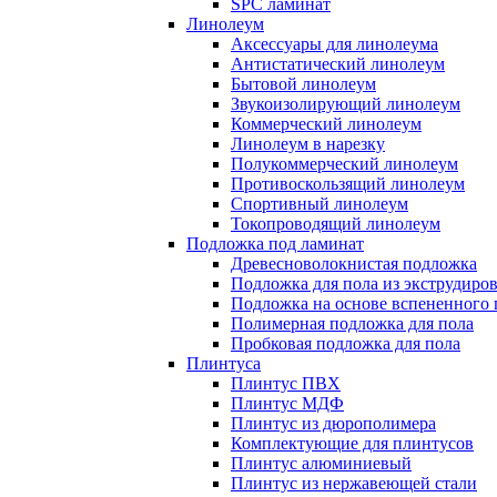
SPC ламинат
Линолеум
Аксессуары для линолеума
Антистатический линолеум
Бытовой линолеум
Звукоизолирующий линолеум
Коммерческий линолеум
Линолеум в нарезку
Полукоммерческий линолеум
Противоскользящий линолеум
Спортивный линолеум
Токопроводящий линолеум
Подложка под ламинат
Древесноволокнистая подложка
Подложка для пола из экструдиро
Подложка на основе вспененного 
Полимерная подложка для пола
Пробковая подложка для пола
Плинтуса
Плинтус ПВХ
Плинтус МДФ
Плинтус из дюрополимера
Комплектующие для плинтусов
Плинтус алюминиевый
Плинтус из нержавеющей стали