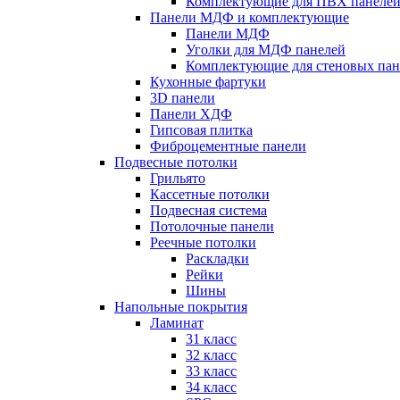
Комплектующие для ПВХ панеле
Панели МДФ и комплектующие
Панели МДФ
Уголки для МДФ панелей
Комплектующие для стеновых па
Кухонные фартуки
3D панели
Панели ХДФ
Гипсовая плитка
Фиброцементные панели
Подвесные потолки
Грильято
Кассетные потолки
Подвесная система
Потолочные панели
Реечные потолки
Раскладки
Рейки
Шины
Напольные покрытия
Ламинат
31 класс
32 класс
33 класс
34 класс