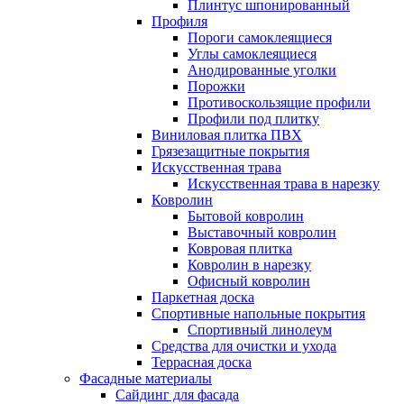
Плинтус шпонированный
Профиля
Пороги самоклеящиеся
Углы самоклеящиеся
Анодированные уголки
Порожки
Противоскользящие профили
Профили под плитку
Виниловая плитка ПВХ
Грязезащитные покрытия
Искусственная трава
Искусственная трава в нарезку
Ковролин
Бытовой ковролин
Выставочный ковролин
Ковровая плитка
Ковролин в нарезку
Офисный ковролин
Паркетная доска
Спортивные напольные покрытия
Спортивный линолеум
Средства для очистки и ухода
Террасная доска
Фасадные материалы
Сайдинг для фасада