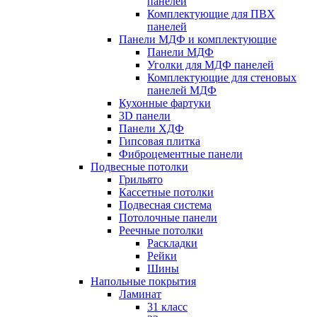
панелей
Комплектующие для ПВХ
панелей
Панели МДФ и комплектующие
Панели МДФ
Уголки для МДФ панелей
Комплектующие для стеновых
панелей МДФ
Кухонные фартуки
3D панели
Панели ХДФ
Гипсовая плитка
Фиброцементные панели
Подвесные потолки
Грильято
Кассетные потолки
Подвесная система
Потолочные панели
Реечные потолки
Раскладки
Рейки
Шины
Напольные покрытия
Ламинат
31 класс