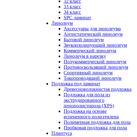
32 класс
33 класс
34 класс
SPC ламинат
Линолеум
Аксессуары для линолеума
Антистатический линолеум
Бытовой линолеум
Звукоизолирующий линолеум
Коммерческий линолеум
Линолеум в нарезку
Полукоммерческий линолеум
Противоскользящий линолеум
Спортивный линолеум
Токопроводящий линолеум
Подложка под ламинат
Древесноволокнистая подложка
Подложка для пола из
экструдированного
пенополистирола (XPS)
Подложка на основе
вспененного полиэтилена
Полимерная подложка для пола
Пробковая подложка для пола
Плинтуса