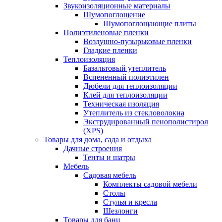
Звукоизоляционные материалы
Шумопоглощение
Шумопоглощающие плиты
Полиэтиленовые пленки
Воздушно-пузырьковые пленки
Гладкие пленки
Теплоизоляция
Базальтовый утеплитель
Вспененный полиэтилен
Дюбели для теплоизоляции
Клей для теплоизоляции
Техническая изоляция
Утеплитель из стекловолокна
Экструдированный пенополистирол
(XPS)
Товары для дома, сада и отдыха
Дачные строения
Тенты и шатры
Мебель
Садовая мебель
Комплекты садовой мебели
Столы
Стулья и кресла
Шезлонги
Товары для бани