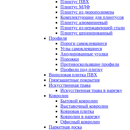
Плинтус ПВХ
Плинтус МДФ
Плинтус из дюрополимера
Комплектующие для плинтусов
Плинтус алюминиевый
Плинтус из нержавеющей стали
Плинтус шпонированный
Профиля
Пороги самоклеящиеся
Углы самоклеящиеся
Анодированные уголки
Порожки
Противоскользящие профили
Профили под плитку
Виниловая плитка ПВХ
Грязезащитные покрытия
Искусственная трава
Искусственная трава в нарезку
Ковролин
Бытовой ковролин
Выставочный ковролин
Ковровая плитка
Ковролин в нарезку
Офисный ковролин
Паркетная доска