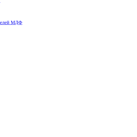
й
нелей МДФ