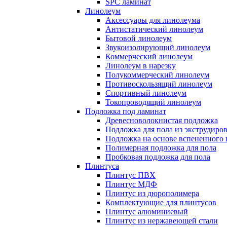
SPC ламинат
Линолеум
Аксессуары для линолеума
Антистатический линолеум
Бытовой линолеум
Звукоизолирующий линолеум
Коммерческий линолеум
Линолеум в нарезку
Полукоммерческий линолеум
Противоскользящий линолеум
Спортивный линолеум
Токопроводящий линолеум
Подложка под ламинат
Древесноволокнистая подложка
Подложка для пола из экструдиро
Подложка на основе вспененного 
Полимерная подложка для пола
Пробковая подложка для пола
Плинтуса
Плинтус ПВХ
Плинтус МДФ
Плинтус из дюрополимера
Комплектующие для плинтусов
Плинтус алюминиевый
Плинтус из нержавеющей стали