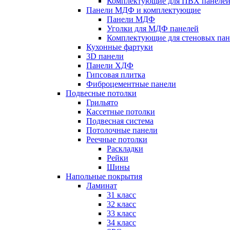
Комплектующие для ПВХ панеле
Панели МДФ и комплектующие
Панели МДФ
Уголки для МДФ панелей
Комплектующие для стеновых па
Кухонные фартуки
3D панели
Панели ХДФ
Гипсовая плитка
Фиброцементные панели
Подвесные потолки
Грильято
Кассетные потолки
Подвесная система
Потолочные панели
Реечные потолки
Раскладки
Рейки
Шины
Напольные покрытия
Ламинат
31 класс
32 класс
33 класс
34 класс