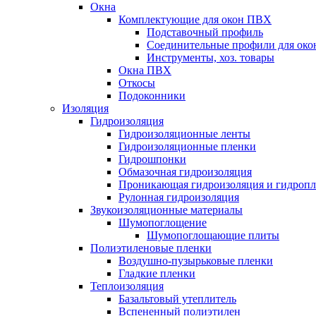
Окна
Комплектующие для окон ПВХ
Подставочный профиль
Соединительные профили для ок
Инструменты, хоз. товары
Окна ПВХ
Откосы
Подоконники
Изоляция
Гидроизоляция
Гидроизоляционные ленты
Гидроизоляционные пленки
Гидрошпонки
Обмазочная гидроизоляция
Проникающая гидроизоляция и гидроп
Рулонная гидроизоляция
Звукоизоляционные материалы
Шумопоглощение
Шумопоглощающие плиты
Полиэтиленовые пленки
Воздушно-пузырьковые пленки
Гладкие пленки
Теплоизоляция
Базальтовый утеплитель
Вспененный полиэтилен