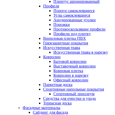
Плинтус шпонированный
Профиля
Пороги самоклеящиеся
Углы самоклеящиеся
Анодированные уголки
Порожки
Противоскользящие профили
Профили под плитку
Виниловая плитка ПВХ
Грязезащитные покрытия
Искусственная трава
Искусственная трава в нарезку
Ковролин
Бытовой ковролин
Выставочный ковролин
Ковровая плитка
Ковролин в нарезку
Офисный ковролин
Паркетная доска
Спортивные напольные покрытия
Спортивный линолеум
Средства для очистки и ухода
Террасная доска
Фасадные материалы
Сайдинг для фасада