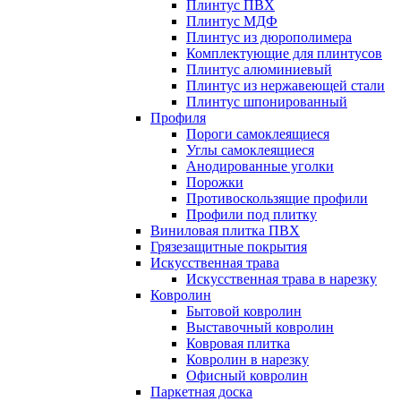
Плинтус ПВХ
Плинтус МДФ
Плинтус из дюрополимера
Комплектующие для плинтусов
Плинтус алюминиевый
Плинтус из нержавеющей стали
Плинтус шпонированный
Профиля
Пороги самоклеящиеся
Углы самоклеящиеся
Анодированные уголки
Порожки
Противоскользящие профили
Профили под плитку
Виниловая плитка ПВХ
Грязезащитные покрытия
Искусственная трава
Искусственная трава в нарезку
Ковролин
Бытовой ковролин
Выставочный ковролин
Ковровая плитка
Ковролин в нарезку
Офисный ковролин
Паркетная доска