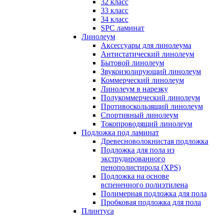
32 класс
33 класс
34 класс
SPC ламинат
Линолеум
Аксессуары для линолеума
Антистатический линолеум
Бытовой линолеум
Звукоизолирующий линолеум
Коммерческий линолеум
Линолеум в нарезку
Полукоммерческий линолеум
Противоскользящий линолеум
Спортивный линолеум
Токопроводящий линолеум
Подложка под ламинат
Древесноволокнистая подложка
Подложка для пола из
экструдированного
пенополистирола (XPS)
Подложка на основе
вспененного полиэтилена
Полимерная подложка для пола
Пробковая подложка для пола
Плинтуса