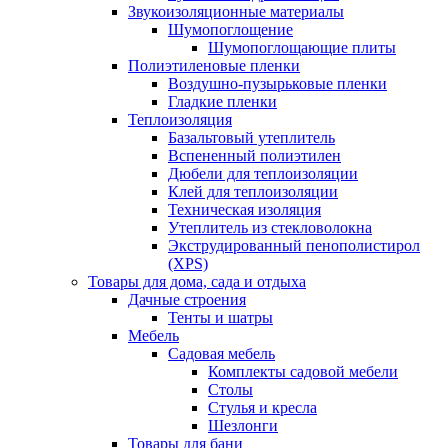
Звукоизоляционные материалы
Шумопоглощение
Шумопоглощающие плиты
Полиэтиленовые пленки
Воздушно-пузырьковые пленки
Гладкие пленки
Теплоизоляция
Базальтовый утеплитель
Вспененный полиэтилен
Дюбели для теплоизоляции
Клей для теплоизоляции
Техническая изоляция
Утеплитель из стекловолокна
Экструдированный пенополистирол
(XPS)
Товары для дома, сада и отдыха
Дачные строения
Тенты и шатры
Мебель
Садовая мебель
Комплекты садовой мебели
Столы
Стулья и кресла
Шезлонги
Товары для бани