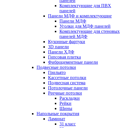
панелей
Комплектующие для ПВХ
панелей
Панели МДФ и комплектующие
Панели МДФ
Уголки для МДФ панелей
Комплектующие для стеновых
панелей МДФ
Кухонные фартуки
3D панели
Панели ХДФ
Гипсовая плитка
Фиброцементные панели
Подвесные потолки
Грильято
Кассетные потолки
Подвесная система
Потолочные панели
Реечные потолки
Раскладки
Рейки
Шины
Напольные покрытия
Ламинат
31 класс