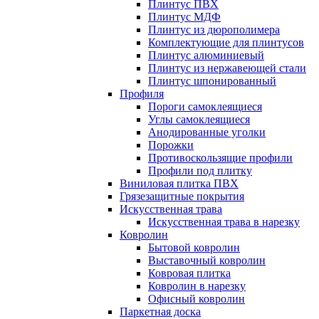
Плинтус ПВХ
Плинтус МДФ
Плинтус из дюрополимера
Комплектующие для плинтусов
Плинтус алюминиевый
Плинтус из нержавеющей стали
Плинтус шпонированный
Профиля
Пороги самоклеящиеся
Углы самоклеящиеся
Анодированные уголки
Порожки
Противоскользящие профили
Профили под плитку
Виниловая плитка ПВХ
Грязезащитные покрытия
Искусственная трава
Искусственная трава в нарезку
Ковролин
Бытовой ковролин
Выставочный ковролин
Ковровая плитка
Ковролин в нарезку
Офисный ковролин
Паркетная доска