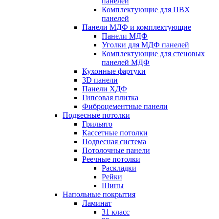
панелей
Комплектующие для ПВХ
панелей
Панели МДФ и комплектующие
Панели МДФ
Уголки для МДФ панелей
Комплектующие для стеновых
панелей МДФ
Кухонные фартуки
3D панели
Панели ХДФ
Гипсовая плитка
Фиброцементные панели
Подвесные потолки
Грильято
Кассетные потолки
Подвесная система
Потолочные панели
Реечные потолки
Раскладки
Рейки
Шины
Напольные покрытия
Ламинат
31 класс