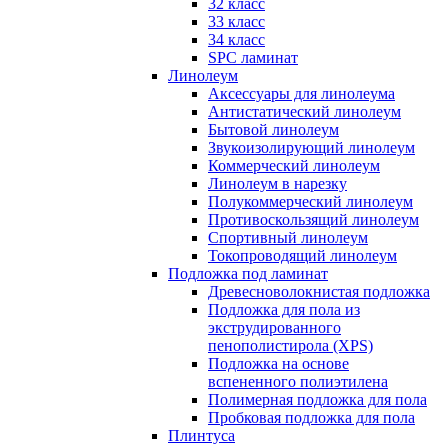
32 класс
33 класс
34 класс
SPC ламинат
Линолеум
Аксессуары для линолеума
Антистатический линолеум
Бытовой линолеум
Звукоизолирующий линолеум
Коммерческий линолеум
Линолеум в нарезку
Полукоммерческий линолеум
Противоскользящий линолеум
Спортивный линолеум
Токопроводящий линолеум
Подложка под ламинат
Древесноволокнистая подложка
Подложка для пола из
экструдированного
пенополистирола (XPS)
Подложка на основе
вспененного полиэтилена
Полимерная подложка для пола
Пробковая подложка для пола
Плинтуса