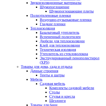
Звукоизоляционные материалы
Шумопоглощение
Шумопоглощающие плиты
Полиэтиленовые пленки
Воздушно-пузырьковые пленки
Гладкие пленки
Теплоизоляция
Базальтовый утеплитель
Вспененный полиэтилен
Дюбели для теплоизоляции
Клей для теплоизоляции
Техническая изоляция
Утеплитель из стекловолокна
Экструдированный пенополистирол
(XPS)
Товары для дома, сада и отдыха
Дачные строения
Тенты и шатры
Мебель
Садовая мебель
Комплекты садовой мебели
Столы
Стулья и кресла
Шезлонги
Товары для бани