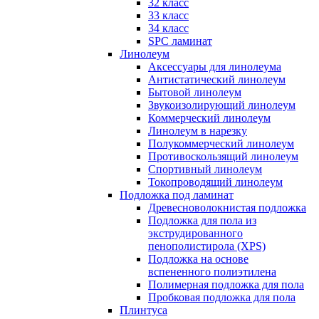
32 класс
33 класс
34 класс
SPC ламинат
Линолеум
Аксессуары для линолеума
Антистатический линолеум
Бытовой линолеум
Звукоизолирующий линолеум
Коммерческий линолеум
Линолеум в нарезку
Полукоммерческий линолеум
Противоскользящий линолеум
Спортивный линолеум
Токопроводящий линолеум
Подложка под ламинат
Древесноволокнистая подложка
Подложка для пола из
экструдированного
пенополистирола (XPS)
Подложка на основе
вспененного полиэтилена
Полимерная подложка для пола
Пробковая подложка для пола
Плинтуса