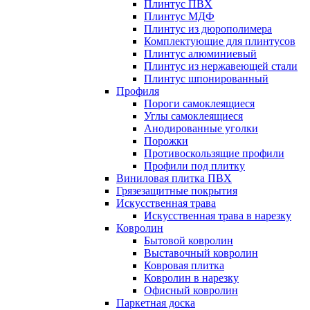
Плинтус ПВХ
Плинтус МДФ
Плинтус из дюрополимера
Комплектующие для плинтусов
Плинтус алюминиевый
Плинтус из нержавеющей стали
Плинтус шпонированный
Профиля
Пороги самоклеящиеся
Углы самоклеящиеся
Анодированные уголки
Порожки
Противоскользящие профили
Профили под плитку
Виниловая плитка ПВХ
Грязезащитные покрытия
Искусственная трава
Искусственная трава в нарезку
Ковролин
Бытовой ковролин
Выставочный ковролин
Ковровая плитка
Ковролин в нарезку
Офисный ковролин
Паркетная доска