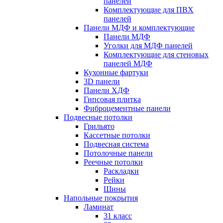
панелей
Комплектующие для ПВХ
панелей
Панели МДФ и комплектующие
Панели МДФ
Уголки для МДФ панелей
Комплектующие для стеновых
панелей МДФ
Кухонные фартуки
3D панели
Панели ХДФ
Гипсовая плитка
Фиброцементные панели
Подвесные потолки
Грильято
Кассетные потолки
Подвесная система
Потолочные панели
Реечные потолки
Раскладки
Рейки
Шины
Напольные покрытия
Ламинат
31 класс