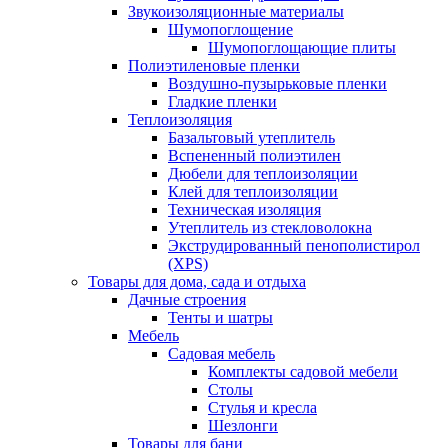
Звукоизоляционные материалы
Шумопоглощение
Шумопоглощающие плиты
Полиэтиленовые пленки
Воздушно-пузырьковые пленки
Гладкие пленки
Теплоизоляция
Базальтовый утеплитель
Вспененный полиэтилен
Дюбели для теплоизоляции
Клей для теплоизоляции
Техническая изоляция
Утеплитель из стекловолокна
Экструдированный пенополистирол
(XPS)
Товары для дома, сада и отдыха
Дачные строения
Тенты и шатры
Мебель
Садовая мебель
Комплекты садовой мебели
Столы
Стулья и кресла
Шезлонги
Товары для бани