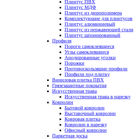
Плинтус ПВХ
Плинтус МДФ
Плинтус из дюрополимера
Комплектующие для плинтусов
Плинтус алюминиевый
Плинтус из нержавеющей стали
Плинтус шпонированный
Профиля
Пороги самоклеящиеся
Углы самоклеящиеся
Анодированные уголки
Порожки
Противоскользящие профили
Профили под плитку
Виниловая плитка ПВХ
Грязезащитные покрытия
Искусственная трава
Искусственная трава в нарезку
Ковролин
Бытовой ковролин
Выставочный ковролин
Ковровая плитка
Ковролин в нарезку
Офисный ковролин
Паркетная доска