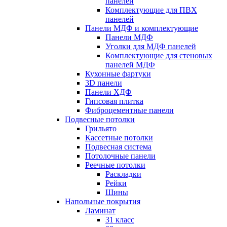
панелей
Комплектующие для ПВХ
панелей
Панели МДФ и комплектующие
Панели МДФ
Уголки для МДФ панелей
Комплектующие для стеновых
панелей МДФ
Кухонные фартуки
3D панели
Панели ХДФ
Гипсовая плитка
Фиброцементные панели
Подвесные потолки
Грильято
Кассетные потолки
Подвесная система
Потолочные панели
Реечные потолки
Раскладки
Рейки
Шины
Напольные покрытия
Ламинат
31 класс