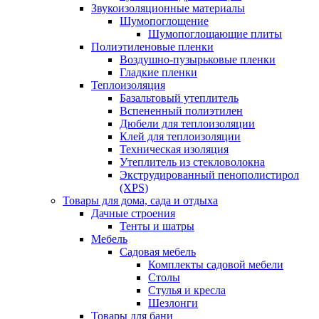
Звукоизоляционные материалы
Шумопоглощение
Шумопоглощающие плиты
Полиэтиленовые пленки
Воздушно-пузырьковые пленки
Гладкие пленки
Теплоизоляция
Базальтовый утеплитель
Вспененный полиэтилен
Дюбели для теплоизоляции
Клей для теплоизоляции
Техническая изоляция
Утеплитель из стекловолокна
Экструдированный пенополистирол
(XPS)
Товары для дома, сада и отдыха
Дачные строения
Тенты и шатры
Мебель
Садовая мебель
Комплекты садовой мебели
Столы
Стулья и кресла
Шезлонги
Товары для бани