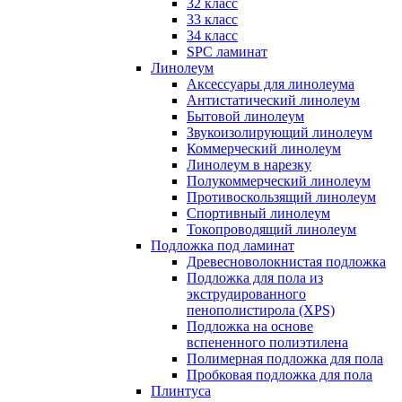
32 класс
33 класс
34 класс
SPC ламинат
Линолеум
Аксессуары для линолеума
Антистатический линолеум
Бытовой линолеум
Звукоизолирующий линолеум
Коммерческий линолеум
Линолеум в нарезку
Полукоммерческий линолеум
Противоскользящий линолеум
Спортивный линолеум
Токопроводящий линолеум
Подложка под ламинат
Древесноволокнистая подложка
Подложка для пола из
экструдированного
пенополистирола (XPS)
Подложка на основе
вспененного полиэтилена
Полимерная подложка для пола
Пробковая подложка для пола
Плинтуса