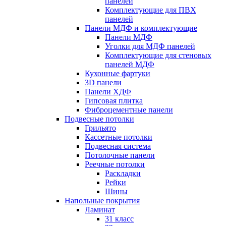
панелей
Комплектующие для ПВХ
панелей
Панели МДФ и комплектующие
Панели МДФ
Уголки для МДФ панелей
Комплектующие для стеновых
панелей МДФ
Кухонные фартуки
3D панели
Панели ХДФ
Гипсовая плитка
Фиброцементные панели
Подвесные потолки
Грильято
Кассетные потолки
Подвесная система
Потолочные панели
Реечные потолки
Раскладки
Рейки
Шины
Напольные покрытия
Ламинат
31 класс