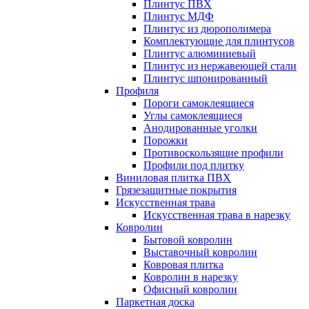
Плинтус ПВХ
Плинтус МДФ
Плинтус из дюрополимера
Комплектующие для плинтусов
Плинтус алюминиевый
Плинтус из нержавеющей стали
Плинтус шпонированный
Профиля
Пороги самоклеящиеся
Углы самоклеящиеся
Анодированные уголки
Порожки
Противоскользящие профили
Профили под плитку
Виниловая плитка ПВХ
Грязезащитные покрытия
Искусственная трава
Искусственная трава в нарезку
Ковролин
Бытовой ковролин
Выставочный ковролин
Ковровая плитка
Ковролин в нарезку
Офисный ковролин
Паркетная доска