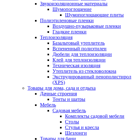
Звукоизоляционные материалы
Шумопоглощение
Шумопоглощающие плиты
Полиэтиленовые пленки
Воздушно-пузырьковые пленки
Гладкие пленки
Теплоизоляция
Базальтовый утеплитель
Вспененный полиэтилен
Дюбели для теплоизоляции
Клей для теплоизоляции
Техническая изоляция
Утеплитель из стекловолокна
Экструдированный пенополистирол
(XPS)
Товары для дома, сада и отдыха
Дачные строения
Тенты и шатры
Мебель
Садовая мебель
Комплекты садовой мебели
Столы
Стулья и кресла
Шезлонги
Товары для бани