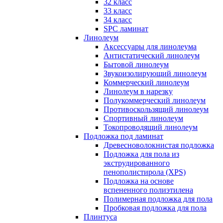
32 класс
33 класс
34 класс
SPC ламинат
Линолеум
Аксессуары для линолеума
Антистатический линолеум
Бытовой линолеум
Звукоизолирующий линолеум
Коммерческий линолеум
Линолеум в нарезку
Полукоммерческий линолеум
Противоскользящий линолеум
Спортивный линолеум
Токопроводящий линолеум
Подложка под ламинат
Древесноволокнистая подложка
Подложка для пола из
экструдированного
пенополистирола (XPS)
Подложка на основе
вспененного полиэтилена
Полимерная подложка для пола
Пробковая подложка для пола
Плинтуса