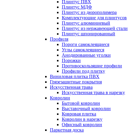
Плинтус ПВХ
Плинтус МДФ
Плинтус из дюрополимера
Комплектующие для плинтусов
Плинтус алюминиевый
Плинтус из нержавеющей стали
Плинтус шпонированный
Профиля
Пороги самоклеящиеся
Углы самоклеящиеся
Анодированные уголки
Порожки
Противоскользящие профили
Профили под плитку
Виниловая плитка ПВХ
Грязезащитные покрытия
Искусственная трава
Искусственная трава в нарезку
Ковролин
Бытовой ковролин
Выставочный ковролин
Ковровая плитка
Ковролин в нарезку
Офисный ковролин
Паркетная доска