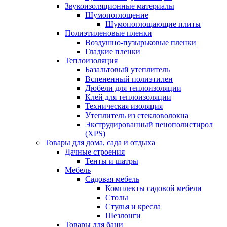
Звукоизоляционные материалы
Шумопоглощение
Шумопоглощающие плиты
Полиэтиленовые пленки
Воздушно-пузырьковые пленки
Гладкие пленки
Теплоизоляция
Базальтовый утеплитель
Вспененный полиэтилен
Дюбели для теплоизоляции
Клей для теплоизоляции
Техническая изоляция
Утеплитель из стекловолокна
Экструдированный пенополистирол
(XPS)
Товары для дома, сада и отдыха
Дачные строения
Тенты и шатры
Мебель
Садовая мебель
Комплекты садовой мебели
Столы
Стулья и кресла
Шезлонги
Товары для бани