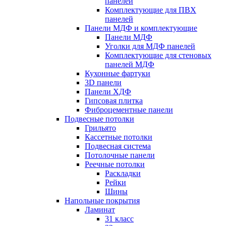
панелей
Комплектующие для ПВХ
панелей
Панели МДФ и комплектующие
Панели МДФ
Уголки для МДФ панелей
Комплектующие для стеновых
панелей МДФ
Кухонные фартуки
3D панели
Панели ХДФ
Гипсовая плитка
Фиброцементные панели
Подвесные потолки
Грильято
Кассетные потолки
Подвесная система
Потолочные панели
Реечные потолки
Раскладки
Рейки
Шины
Напольные покрытия
Ламинат
31 класс