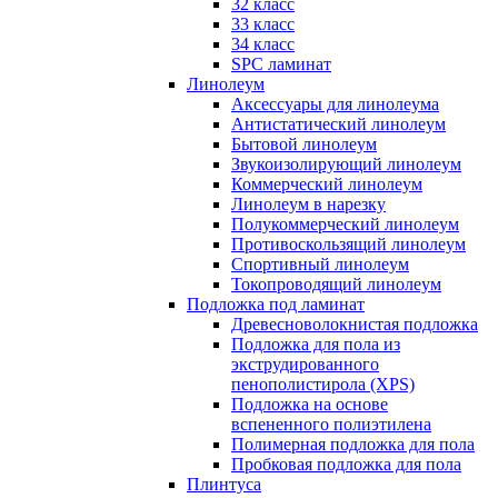
32 класс
33 класс
34 класс
SPC ламинат
Линолеум
Аксессуары для линолеума
Антистатический линолеум
Бытовой линолеум
Звукоизолирующий линолеум
Коммерческий линолеум
Линолеум в нарезку
Полукоммерческий линолеум
Противоскользящий линолеум
Спортивный линолеум
Токопроводящий линолеум
Подложка под ламинат
Древесноволокнистая подложка
Подложка для пола из
экструдированного
пенополистирола (XPS)
Подложка на основе
вспененного полиэтилена
Полимерная подложка для пола
Пробковая подложка для пола
Плинтуса