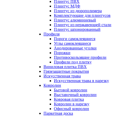
Плинтус ПВХ
Плинтус МДФ
Плинтус из дюрополимера
Комплектующие для плинтусов
Плинтус алюминиевый
Плинтус из нержавеющей стали
Плинтус шпонированный
Профиля
Пороги самоклеящиеся
Углы самоклеящиеся
Анодированные уголки
Порожки
Противоскользящие профили
Профили под плитку
Виниловая плитка ПВХ
Грязезащитные покрытия
Искусственная трава
Искусственная трава в нарезку
Ковролин
Бытовой ковролин
Выставочный ковролин
Ковровая плитка
Ковролин в нарезку
Офисный ковролин
Паркетная доска