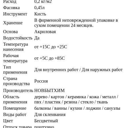
Расход
0,2 кг/м2
Фасовка
0,45л
Инструмент
Кисть
В фирменной неповрежденной упаковке в
Хранение
сухом помещении 24 месяцев.
Основа
Акриловая
Водостойкость
Да
Температура
от +15C до +25C
нанесения
Рабочая
от +5C до +85C
температура
Тип
Для внутренних работ / Для наружных работ
применения
Страна
Россия
производства
Производитель
НОВБЫТХИМ
Область
дерево / картон / керамика / кожа / металл /
применения
пвх / пластик / резина / стекло / ткань
Помещение
балконы / ванны / кухни / лоджии / санузлы
Виды работ
Для склеивания
Цвет
Бесцветный
Отпуск товара
поштучно