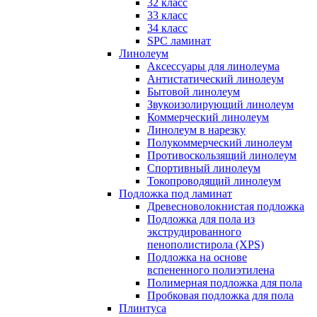
32 класс
33 класс
34 класс
SPC ламинат
Линолеум
Аксессуары для линолеума
Антистатический линолеум
Бытовой линолеум
Звукоизолирующий линолеум
Коммерческий линолеум
Линолеум в нарезку
Полукоммерческий линолеум
Противоскользящий линолеум
Спортивный линолеум
Токопроводящий линолеум
Подложка под ламинат
Древесноволокнистая подложка
Подложка для пола из
экструдированного
пенополистирола (XPS)
Подложка на основе
вспененного полиэтилена
Полимерная подложка для пола
Пробковая подложка для пола
Плинтуса