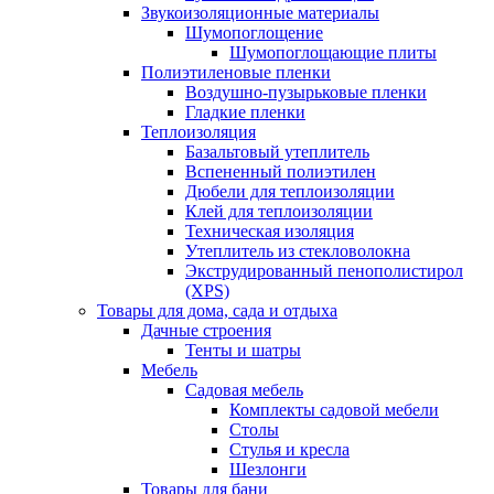
Звукоизоляционные материалы
Шумопоглощение
Шумопоглощающие плиты
Полиэтиленовые пленки
Воздушно-пузырьковые пленки
Гладкие пленки
Теплоизоляция
Базальтовый утеплитель
Вспененный полиэтилен
Дюбели для теплоизоляции
Клей для теплоизоляции
Техническая изоляция
Утеплитель из стекловолокна
Экструдированный пенополистирол
(XPS)
Товары для дома, сада и отдыха
Дачные строения
Тенты и шатры
Мебель
Садовая мебель
Комплекты садовой мебели
Столы
Стулья и кресла
Шезлонги
Товары для бани