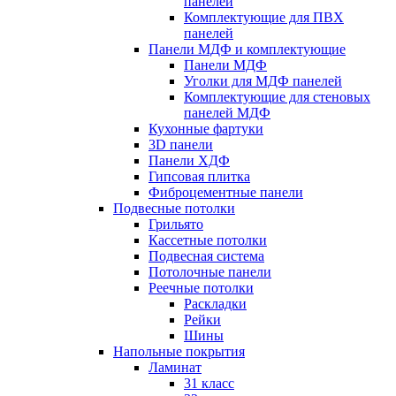
панелей
Комплектующие для ПВХ
панелей
Панели МДФ и комплектующие
Панели МДФ
Уголки для МДФ панелей
Комплектующие для стеновых
панелей МДФ
Кухонные фартуки
3D панели
Панели ХДФ
Гипсовая плитка
Фиброцементные панели
Подвесные потолки
Грильято
Кассетные потолки
Подвесная система
Потолочные панели
Реечные потолки
Раскладки
Рейки
Шины
Напольные покрытия
Ламинат
31 класс