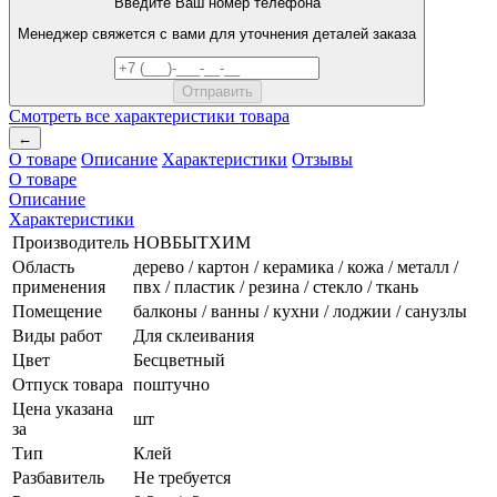
Введите Ваш номер телефона
Менеджер свяжется с вами для уточнения деталей заказа
Смотреть все характеристики товара
←
О товаре
Описание
Характеристики
Отзывы
О товаре
Описание
Характеристики
Производитель
НОВБЫТХИМ
Область
дерево / картон / керамика / кожа / металл /
применения
пвх / пластик / резина / стекло / ткань
Помещение
балконы / ванны / кухни / лоджии / санузлы
Виды работ
Для склеивания
Цвет
Бесцветный
Отпуск товара
поштучно
Цена указана
шт
за
Тип
Клей
Разбавитель
Не требуется