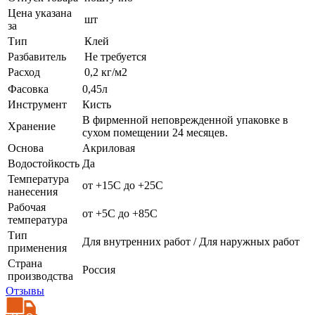
Цена указана
шт
за
Тип
Клей
Разбавитель
Не требуется
Расход
0,2 кг/м2
Фасовка
0,45л
Инструмент
Кисть
В фирменной неповрежденной упаковке в
Хранение
сухом помещении 24 месяцев.
Основа
Акриловая
Водостойкость
Да
Температура
от +15C до +25C
нанесения
Рабочая
от +5C до +85C
температура
Тип
Для внутренних работ / Для наружных работ
применения
Страна
Россия
производства
Отзывы