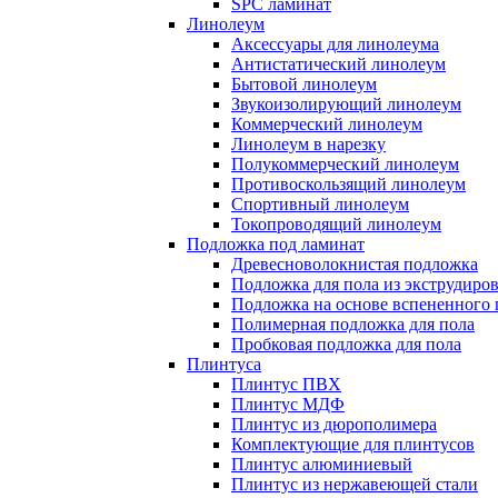
SPC ламинат
Линолеум
Аксессуары для линолеума
Антистатический линолеум
Бытовой линолеум
Звукоизолирующий линолеум
Коммерческий линолеум
Линолеум в нарезку
Полукоммерческий линолеум
Противоскользящий линолеум
Спортивный линолеум
Токопроводящий линолеум
Подложка под ламинат
Древесноволокнистая подложка
Подложка для пола из экструдиро
Подложка на основе вспененного 
Полимерная подложка для пола
Пробковая подложка для пола
Плинтуса
Плинтус ПВХ
Плинтус МДФ
Плинтус из дюрополимера
Комплектующие для плинтусов
Плинтус алюминиевый
Плинтус из нержавеющей стали