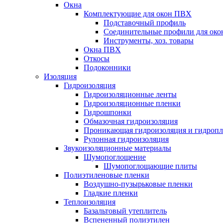
Окна
Комплектующие для окон ПВХ
Подставочный профиль
Соединительные профили для ок
Инструменты, хоз. товары
Окна ПВХ
Откосы
Подоконники
Изоляция
Гидроизоляция
Гидроизоляционные ленты
Гидроизоляционные пленки
Гидрошпонки
Обмазочная гидроизоляция
Проникающая гидроизоляция и гидроп
Рулонная гидроизоляция
Звукоизоляционные материалы
Шумопоглощение
Шумопоглощающие плиты
Полиэтиленовые пленки
Воздушно-пузырьковые пленки
Гладкие пленки
Теплоизоляция
Базальтовый утеплитель
Вспененный полиэтилен