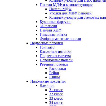
Комплектующие для ПВХ панеле
Панели МДФ и комплектующие
Панели МДФ
Уголки для МДФ панелей
Комплектующие для стеновых па
Кухонные фартуки
3D панели
Панели ХДФ
Гипсовая плитка
Фиброцементные панели
Подвесные потолки
Грильято
Кассетные потолки
Подвесная система
Потолочные панели
Реечные потолки
Раскладки
Рейки
Шины
Напольные покрытия
Ламинат
31 класс
32 класс
33 класс
34 класс