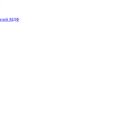
й
нелей МДФ