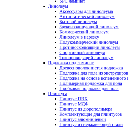
SPC ламинат
Линолеум
Аксессуары для линолеума
Антистатический линолеум
Бытовой линолеум
Звукоизолирующий линолеум
Коммерческий линолеум
Линолеум в нарезку
Полукоммерческий линолеум
Противоскользящий линолеум
Спортивный линолеум
Токопроводящий линолеум
Подложка под ламинат
Древесноволокнистая подложка
Подложка для пола из экструдиро
Подложка на основе вспененного 
Полимерная подложка для пола
Пробковая подложка для пола
Плинтуса
Плинтус ПВХ
Плинтус МДФ
Плинтус из дюрополимера
Комплектующие для плинтусов
Плинтус алюминиевый
Плинтус из нержавеющей стали