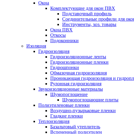
Окна
Комплектующие для окон ПВХ
Подставочный профиль
Соединительные профили для ок
Инструменты, хоз. товары
Окна ПВХ
Откосы
Подоконники
Изоляция
Гидроизоляция
Гидроизоляционные ленты
Гидроизоляционные пленки
Гидрошпонки
Обмазочная гидроизоляция
Проникающая гидроизоляция и гидроп
Рулонная гидроизоляция
Звукоизоляционные материалы
Шумопоглощение
Шумопоглощающие плиты
Полиэтиленовые пленки
Воздушно-пузырьковые пленки
Гладкие пленки
Теплоизоляция
Базальтовый утеплитель
Вспененный полиэтилен