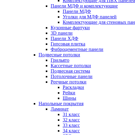
Комплектующие для ПВХ панеле
Панели МДФ и комплектующие
Панели МДФ
Уголки для МДФ панелей
Комплектующие для стеновых па
Кухонные фартуки
3D панели
Панели ХДФ
Гипсовая плитка
Фиброцементные панели
Подвесные потолки
Грильято
Кассетные потолки
Подвесная система
Потолочные панели
Реечные потолки
Раскладки
Рейки
Шины
Напольные покрытия
Ламинат
31 класс
32 класс
33 класс
34 класс