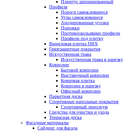
Плинтус шпонированный
Профиля
Пороги самоклеящиеся
Углы самоклеящиеся
Анодированные уголки
Порожки
Противоскользящие профили
Профили под плитку
Виниловая плитка ПВХ
Грязезащитные покрытия
Искусственная трава
Искусственная трава в нарезку
Ковролин
Бытовой ковролин
Выставочный ковролин
Ковровая плитка
Ковролин в нарезку
Офисный ковролин
Паркетная доска
Спортивные напольные покрытия
Спортивный линолеум
Средства для очистки и ухода
Террасная доска
Фасадные материалы
Сайдинг для фасада