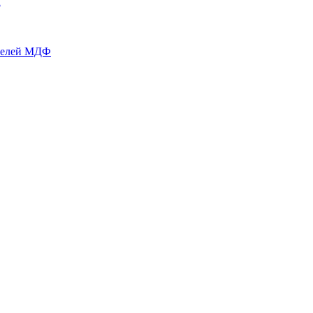
й
нелей МДФ