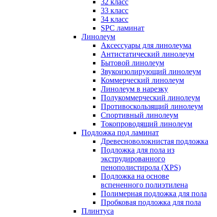
32 класс
33 класс
34 класс
SPC ламинат
Линолеум
Аксессуары для линолеума
Антистатический линолеум
Бытовой линолеум
Звукоизолирующий линолеум
Коммерческий линолеум
Линолеум в нарезку
Полукоммерческий линолеум
Противоскользящий линолеум
Спортивный линолеум
Токопроводящий линолеум
Подложка под ламинат
Древесноволокнистая подложка
Подложка для пола из
экструдированного
пенополистирола (XPS)
Подложка на основе
вспененного полиэтилена
Полимерная подложка для пола
Пробковая подложка для пола
Плинтуса