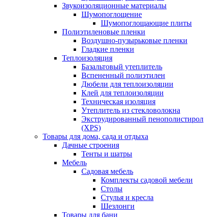
Звукоизоляционные материалы
Шумопоглощение
Шумопоглощающие плиты
Полиэтиленовые пленки
Воздушно-пузырьковые пленки
Гладкие пленки
Теплоизоляция
Базальтовый утеплитель
Вспененный полиэтилен
Дюбели для теплоизоляции
Клей для теплоизоляции
Техническая изоляция
Утеплитель из стекловолокна
Экструдированный пенополистирол
(XPS)
Товары для дома, сада и отдыха
Дачные строения
Тенты и шатры
Мебель
Садовая мебель
Комплекты садовой мебели
Столы
Стулья и кресла
Шезлонги
Товары для бани