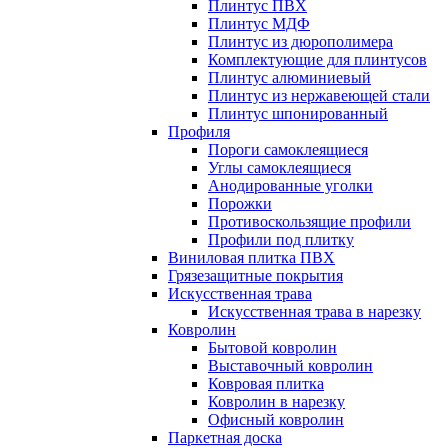
Плинтус ПВХ
Плинтус МДФ
Плинтус из дюрополимера
Комплектующие для плинтусов
Плинтус алюминиевый
Плинтус из нержавеющей стали
Плинтус шпонированный
Профиля
Пороги самоклеящиеся
Углы самоклеящиеся
Анодированные уголки
Порожки
Противоскользящие профили
Профили под плитку
Виниловая плитка ПВХ
Грязезащитные покрытия
Искусственная трава
Искусственная трава в нарезку
Ковролин
Бытовой ковролин
Выставочный ковролин
Ковровая плитка
Ковролин в нарезку
Офисный ковролин
Паркетная доска