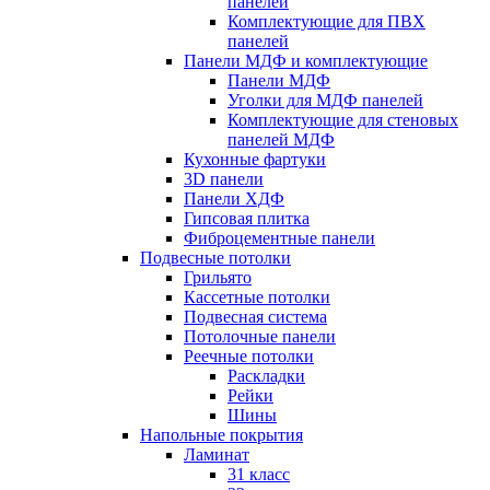
панелей
Комплектующие для ПВХ
панелей
Панели МДФ и комплектующие
Панели МДФ
Уголки для МДФ панелей
Комплектующие для стеновых
панелей МДФ
Кухонные фартуки
3D панели
Панели ХДФ
Гипсовая плитка
Фиброцементные панели
Подвесные потолки
Грильято
Кассетные потолки
Подвесная система
Потолочные панели
Реечные потолки
Раскладки
Рейки
Шины
Напольные покрытия
Ламинат
31 класс