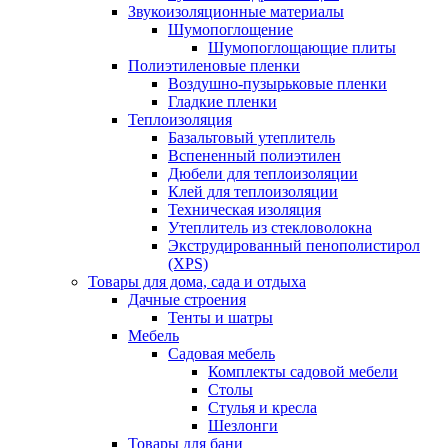
Звукоизоляционные материалы
Шумопоглощение
Шумопоглощающие плиты
Полиэтиленовые пленки
Воздушно-пузырьковые пленки
Гладкие пленки
Теплоизоляция
Базальтовый утеплитель
Вспененный полиэтилен
Дюбели для теплоизоляции
Клей для теплоизоляции
Техническая изоляция
Утеплитель из стекловолокна
Экструдированный пенополистирол
(XPS)
Товары для дома, сада и отдыха
Дачные строения
Тенты и шатры
Мебель
Садовая мебель
Комплекты садовой мебели
Столы
Стулья и кресла
Шезлонги
Товары для бани