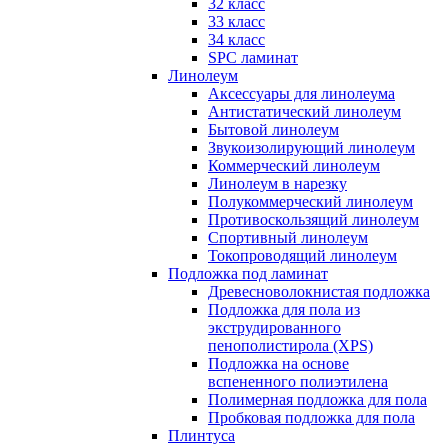
32 класс
33 класс
34 класс
SPC ламинат
Линолеум
Аксессуары для линолеума
Антистатический линолеум
Бытовой линолеум
Звукоизолирующий линолеум
Коммерческий линолеум
Линолеум в нарезку
Полукоммерческий линолеум
Противоскользящий линолеум
Спортивный линолеум
Токопроводящий линолеум
Подложка под ламинат
Древесноволокнистая подложка
Подложка для пола из
экструдированного
пенополистирола (XPS)
Подложка на основе
вспененного полиэтилена
Полимерная подложка для пола
Пробковая подложка для пола
Плинтуса