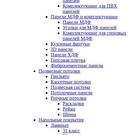
панелей
Комплектующие для ПВХ
панелей
Панели МДФ и комплектующие
Панели МДФ
Уголки для МДФ панелей
Комплектующие для стеновых
панелей МДФ
Кухонные фартуки
3D панели
Панели ХДФ
Гипсовая плитка
Фиброцементные панели
Подвесные потолки
Грильято
Кассетные потолки
Подвесная система
Потолочные панели
Реечные потолки
Раскладки
Рейки
Шины
Напольные покрытия
Ламинат
31 класс