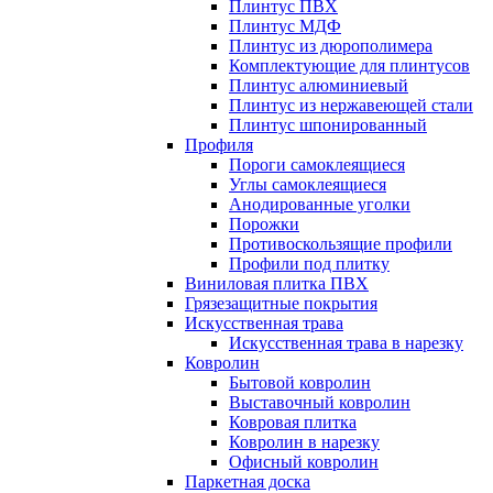
Плинтус ПВХ
Плинтус МДФ
Плинтус из дюрополимера
Комплектующие для плинтусов
Плинтус алюминиевый
Плинтус из нержавеющей стали
Плинтус шпонированный
Профиля
Пороги самоклеящиеся
Углы самоклеящиеся
Анодированные уголки
Порожки
Противоскользящие профили
Профили под плитку
Виниловая плитка ПВХ
Грязезащитные покрытия
Искусственная трава
Искусственная трава в нарезку
Ковролин
Бытовой ковролин
Выставочный ковролин
Ковровая плитка
Ковролин в нарезку
Офисный ковролин
Паркетная доска