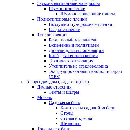
Звукоизоляционные материалы
Шумопоглощение
Шумопоглощающие плиты
Полиэтиленовые пленки
Воздушно-пузырьковые пленки
Гладкие пленки
Теплоизоляция
Базальтовый утеплитель
Вспененный полиэтилен
Дюбели для теплоизоляции
Клей для теплоизоляции
Техническая изоляция
Утеплитель из стекловолокна
Экструдированный пенополистирол
(XPS)
Товары для дома, сада и отдыха
Дачные строения
Тенты и шатры
Мебель
Садовая мебель
Комплекты садовой мебели
Столы
Стулья и кресла
Шезлонги
Товары для бани