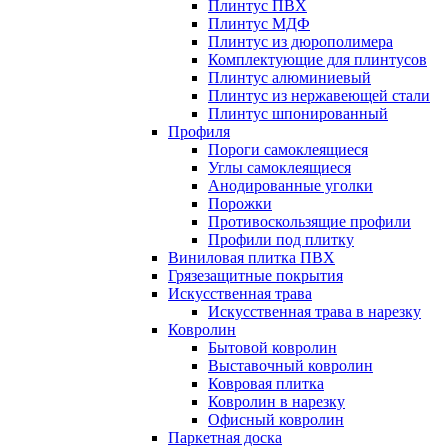
Плинтус ПВХ
Плинтус МДФ
Плинтус из дюрополимера
Комплектующие для плинтусов
Плинтус алюминиевый
Плинтус из нержавеющей стали
Плинтус шпонированный
Профиля
Пороги самоклеящиеся
Углы самоклеящиеся
Анодированные уголки
Порожки
Противоскользящие профили
Профили под плитку
Виниловая плитка ПВХ
Грязезащитные покрытия
Искусственная трава
Искусственная трава в нарезку
Ковролин
Бытовой ковролин
Выставочный ковролин
Ковровая плитка
Ковролин в нарезку
Офисный ковролин
Паркетная доска