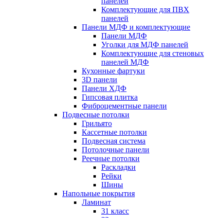
панелей
Комплектующие для ПВХ
панелей
Панели МДФ и комплектующие
Панели МДФ
Уголки для МДФ панелей
Комплектующие для стеновых
панелей МДФ
Кухонные фартуки
3D панели
Панели ХДФ
Гипсовая плитка
Фиброцементные панели
Подвесные потолки
Грильято
Кассетные потолки
Подвесная система
Потолочные панели
Реечные потолки
Раскладки
Рейки
Шины
Напольные покрытия
Ламинат
31 класс