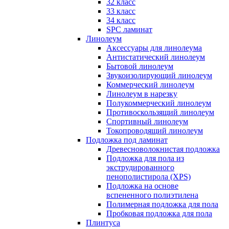
32 класс
33 класс
34 класс
SPC ламинат
Линолеум
Аксессуары для линолеума
Антистатический линолеум
Бытовой линолеум
Звукоизолирующий линолеум
Коммерческий линолеум
Линолеум в нарезку
Полукоммерческий линолеум
Противоскользящий линолеум
Спортивный линолеум
Токопроводящий линолеум
Подложка под ламинат
Древесноволокнистая подложка
Подложка для пола из
экструдированного
пенополистирола (XPS)
Подложка на основе
вспененного полиэтилена
Полимерная подложка для пола
Пробковая подложка для пола
Плинтуса