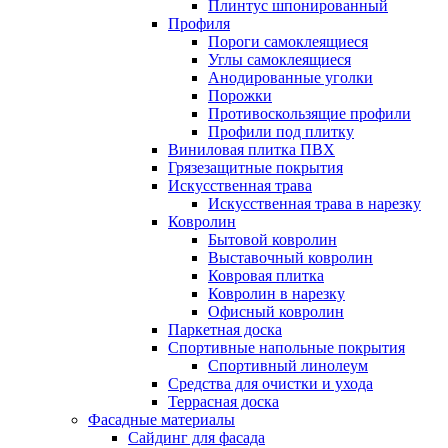
Плинтус шпонированный
Профиля
Пороги самоклеящиеся
Углы самоклеящиеся
Анодированные уголки
Порожки
Противоскользящие профили
Профили под плитку
Виниловая плитка ПВХ
Грязезащитные покрытия
Искусственная трава
Искусственная трава в нарезку
Ковролин
Бытовой ковролин
Выставочный ковролин
Ковровая плитка
Ковролин в нарезку
Офисный ковролин
Паркетная доска
Спортивные напольные покрытия
Спортивный линолеум
Средства для очистки и ухода
Террасная доска
Фасадные материалы
Сайдинг для фасада