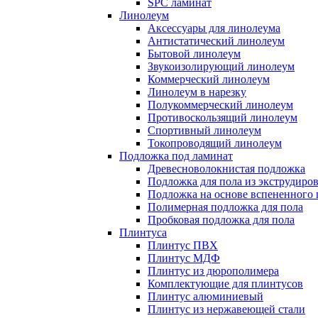
SPC ламинат
Линолеум
Аксессуары для линолеума
Антистатический линолеум
Бытовой линолеум
Звукоизолирующий линолеум
Коммерческий линолеум
Линолеум в нарезку
Полукоммерческий линолеум
Противоскользящий линолеум
Спортивный линолеум
Токопроводящий линолеум
Подложка под ламинат
Древесноволокнистая подложка
Подложка для пола из экструдиро
Подложка на основе вспененного 
Полимерная подложка для пола
Пробковая подложка для пола
Плинтуса
Плинтус ПВХ
Плинтус МДФ
Плинтус из дюрополимера
Комплектующие для плинтусов
Плинтус алюминиевый
Плинтус из нержавеющей стали