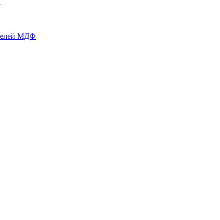
й
нелей МДФ