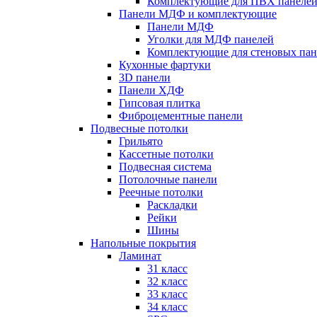
Комплектующие для ПВХ панеле
Панели МДФ и комплектующие
Панели МДФ
Уголки для МДФ панелей
Комплектующие для стеновых па
Кухонные фартуки
3D панели
Панели ХДФ
Гипсовая плитка
Фиброцементные панели
Подвесные потолки
Грильято
Кассетные потолки
Подвесная система
Потолочные панели
Реечные потолки
Раскладки
Рейки
Шины
Напольные покрытия
Ламинат
31 класс
32 класс
33 класс
34 класс