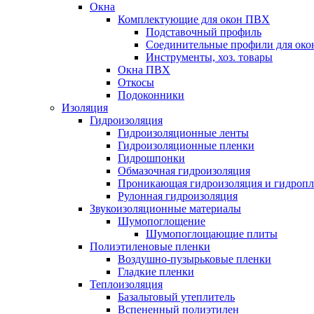
Окна
Комплектующие для окон ПВХ
Подставочный профиль
Соединительные профили для ок
Инструменты, хоз. товары
Окна ПВХ
Откосы
Подоконники
Изоляция
Гидроизоляция
Гидроизоляционные ленты
Гидроизоляционные пленки
Гидрошпонки
Обмазочная гидроизоляция
Проникающая гидроизоляция и гидроп
Рулонная гидроизоляция
Звукоизоляционные материалы
Шумопоглощение
Шумопоглощающие плиты
Полиэтиленовые пленки
Воздушно-пузырьковые пленки
Гладкие пленки
Теплоизоляция
Базальтовый утеплитель
Вспененный полиэтилен