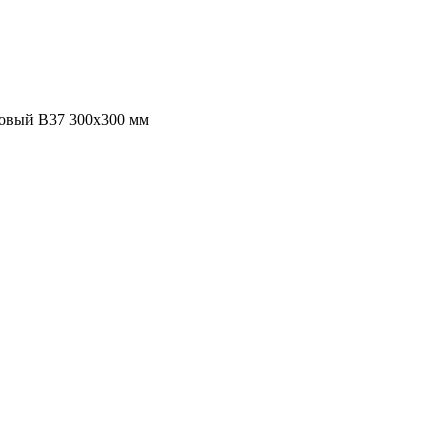
овый В37 300х300 мм