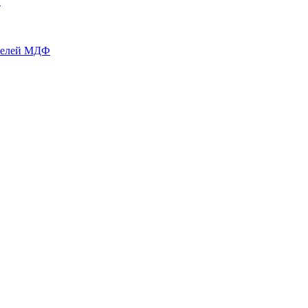
й
нелей МДФ