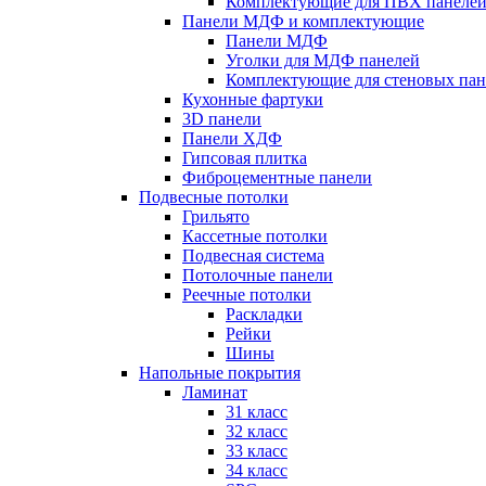
Комплектующие для ПВХ панеле
Панели МДФ и комплектующие
Панели МДФ
Уголки для МДФ панелей
Комплектующие для стеновых па
Кухонные фартуки
3D панели
Панели ХДФ
Гипсовая плитка
Фиброцементные панели
Подвесные потолки
Грильято
Кассетные потолки
Подвесная система
Потолочные панели
Реечные потолки
Раскладки
Рейки
Шины
Напольные покрытия
Ламинат
31 класс
32 класс
33 класс
34 класс