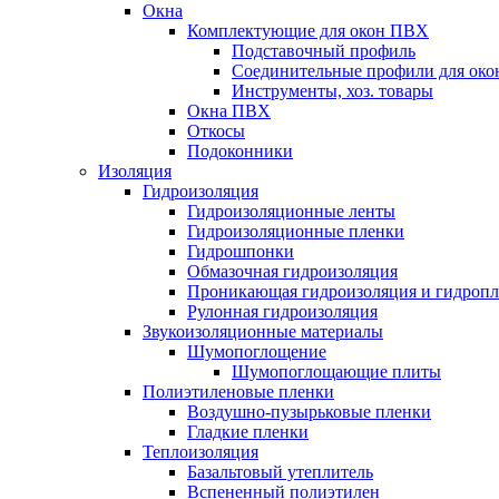
Окна
Комплектующие для окон ПВХ
Подставочный профиль
Соединительные профили для ок
Инструменты, хоз. товары
Окна ПВХ
Откосы
Подоконники
Изоляция
Гидроизоляция
Гидроизоляционные ленты
Гидроизоляционные пленки
Гидрошпонки
Обмазочная гидроизоляция
Проникающая гидроизоляция и гидроп
Рулонная гидроизоляция
Звукоизоляционные материалы
Шумопоглощение
Шумопоглощающие плиты
Полиэтиленовые пленки
Воздушно-пузырьковые пленки
Гладкие пленки
Теплоизоляция
Базальтовый утеплитель
Вспененный полиэтилен