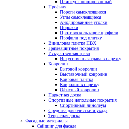
Плинтус шпонированный
Профиля
Пороги самоклеящиеся
Углы самоклеящиеся
Анодированные уголки
Порожки
Противоскользящие профили
Профили под плитку
Виниловая плитка ПВХ
Грязезащитные покрытия
Искусственная трава
Искусственная трава в нарезку
Ковролин
Бытовой ковролин
Выставочный ковролин
Ковровая плитка
Ковролин в нарезку
Офисный ковролин
Паркетная доска
Спортивные напольные покрытия
Спортивный линолеум
Средства для очистки и ухода
Террасная доска
Фасадные материалы
Сайдинг для фасада