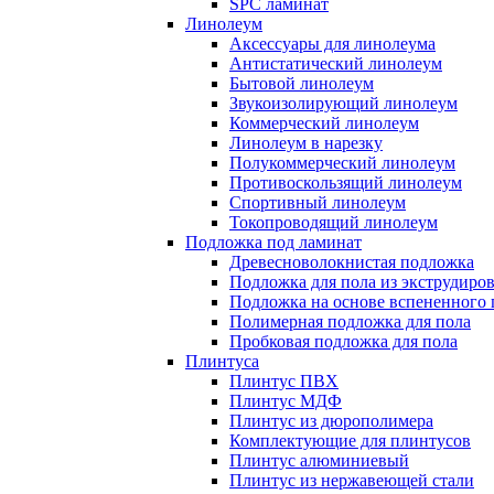
SPC ламинат
Линолеум
Аксессуары для линолеума
Антистатический линолеум
Бытовой линолеум
Звукоизолирующий линолеум
Коммерческий линолеум
Линолеум в нарезку
Полукоммерческий линолеум
Противоскользящий линолеум
Спортивный линолеум
Токопроводящий линолеум
Подложка под ламинат
Древесноволокнистая подложка
Подложка для пола из экструдиро
Подложка на основе вспененного 
Полимерная подложка для пола
Пробковая подложка для пола
Плинтуса
Плинтус ПВХ
Плинтус МДФ
Плинтус из дюрополимера
Комплектующие для плинтусов
Плинтус алюминиевый
Плинтус из нержавеющей стали