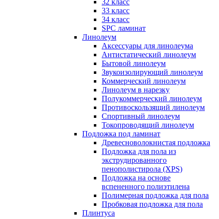
32 класс
33 класс
34 класс
SPC ламинат
Линолеум
Аксессуары для линолеума
Антистатический линолеум
Бытовой линолеум
Звукоизолирующий линолеум
Коммерческий линолеум
Линолеум в нарезку
Полукоммерческий линолеум
Противоскользящий линолеум
Спортивный линолеум
Токопроводящий линолеум
Подложка под ламинат
Древесноволокнистая подложка
Подложка для пола из
экструдированного
пенополистирола (XPS)
Подложка на основе
вспененного полиэтилена
Полимерная подложка для пола
Пробковая подложка для пола
Плинтуса