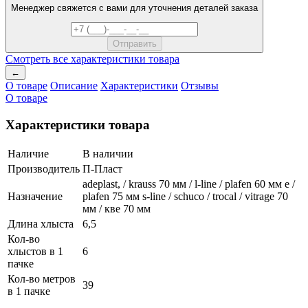
Менеджер свяжется с вами для уточнения деталей заказа
Смотреть все характеристики товара
←
О товаре
Описание
Характеристики
Отзывы
О товаре
Характеристики товара
Наличие
В наличии
Производитель
П-Пласт
adeplast, / krauss 70 мм / l-line / plafen 60 мм e /
Назначение
plafen 75 мм s-line / schuco / trocal / vitrage 70
мм / кве 70 мм
Длина хлыста
6,5
Кол-во
хлыстов в 1
6
пачке
Кол-во метров
39
в 1 пачке