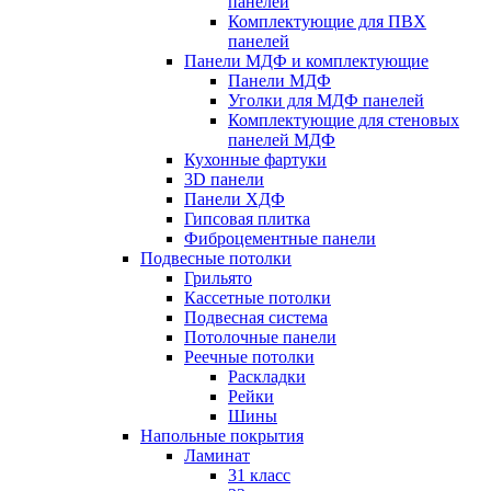
панелей
Комплектующие для ПВХ
панелей
Панели МДФ и комплектующие
Панели МДФ
Уголки для МДФ панелей
Комплектующие для стеновых
панелей МДФ
Кухонные фартуки
3D панели
Панели ХДФ
Гипсовая плитка
Фиброцементные панели
Подвесные потолки
Грильято
Кассетные потолки
Подвесная система
Потолочные панели
Реечные потолки
Раскладки
Рейки
Шины
Напольные покрытия
Ламинат
31 класс