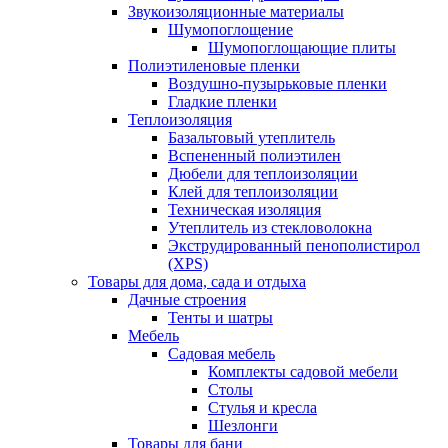
Звукоизоляционные материалы
Шумопоглощение
Шумопоглощающие плиты
Полиэтиленовые пленки
Воздушно-пузырьковые пленки
Гладкие пленки
Теплоизоляция
Базальтовый утеплитель
Вспененный полиэтилен
Дюбели для теплоизоляции
Клей для теплоизоляции
Техническая изоляция
Утеплитель из стекловолокна
Экструдированный пенополистирол
(XPS)
Товары для дома, сада и отдыха
Дачные строения
Тенты и шатры
Мебель
Садовая мебель
Комплекты садовой мебели
Столы
Стулья и кресла
Шезлонги
Товары для бани