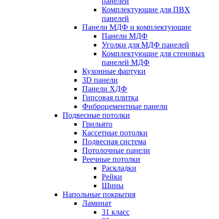
панелей
Комплектующие для ПВХ
панелей
Панели МДФ и комплектующие
Панели МДФ
Уголки для МДФ панелей
Комплектующие для стеновых
панелей МДФ
Кухонные фартуки
3D панели
Панели ХДФ
Гипсовая плитка
Фиброцементные панели
Подвесные потолки
Грильято
Кассетные потолки
Подвесная система
Потолочные панели
Реечные потолки
Раскладки
Рейки
Шины
Напольные покрытия
Ламинат
31 класс