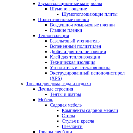
Звукоизоляционные материалы
Шумопоглощение
Шумопоглощающие плиты
Полиэтиленовые пленки
Воздушно-пузырьковые пленки
Гладкие пленки
Теплоизоляция
Базальтовый утеплитель
Вспененный полиэтилен
Дюбели для теплоизоляции
Клей для теплоизоляции
Техническая изоляция
Утеплитель из стекловолокна
Экструдированный пенополистирол
(XPS)
Товары для дома, сада и отдыха
Дачные строения
Тенты и шатры
Мебель
Садовая мебель
Комплекты садовой мебели
Столы
Стулья и кресла
Шезлонги
Товары для бани