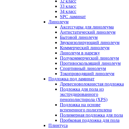
32 класс
33 класс
34 класс
SPC ламинат
Линолеум
Аксессуары для линолеума
Антистатический линолеум
Бытовой линолеум
Звукоизолирующий линолеум
Коммерческий линолеум
Линолеум в нарезку
Полукоммерческий линолеум
Противоскользящий линолеум
Спортивный линолеум
Токопроводящий линолеум
Подложка под ламинат
Древесноволокнистая подложка
Подложка для пола из
экструдированного
пенополистирола (XPS)
Подложка на основе
вспененного полиэтилена
Полимерная подложка для пола
Пробковая подложка для пола
Плинтуса