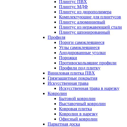
Плинтус ПВХ
Плинтус МДФ
Плинтус из дюрополимера
Комплектующие для плинтусов
Плинтус алюминиевый
Плинтус из нержавеющей стали
Плинтус шпонированный
Профиля
Пороги самоклеящиеся
Углы самоклеящиеся
Анодированные уголки
Порожки
Противоскользящие профили
Профили под плитку
Виниловая плитка ПВХ
Грязезащитные покрытия
Искусственная трава
Искусственная трава в нарезку
Ковролин
Бытовой ковролин
Выставочный ковролин
Ковровая плитка
Ковролин в нарезку
Офисный ковролин
Паркетная доска