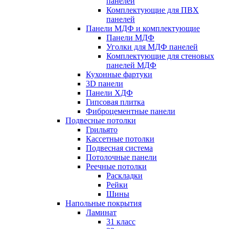
панелей
Комплектующие для ПВХ
панелей
Панели МДФ и комплектующие
Панели МДФ
Уголки для МДФ панелей
Комплектующие для стеновых
панелей МДФ
Кухонные фартуки
3D панели
Панели ХДФ
Гипсовая плитка
Фиброцементные панели
Подвесные потолки
Грильято
Кассетные потолки
Подвесная система
Потолочные панели
Реечные потолки
Раскладки
Рейки
Шины
Напольные покрытия
Ламинат
31 класс