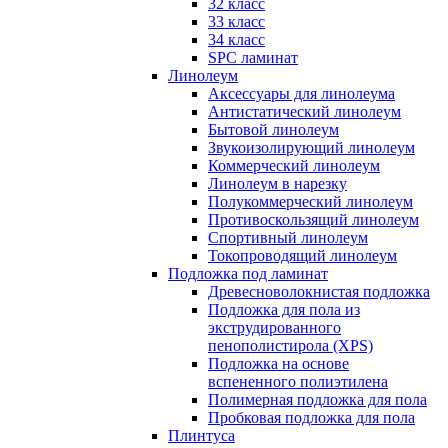
32 класс
33 класс
34 класс
SPC ламинат
Линолеум
Аксессуары для линолеума
Антистатический линолеум
Бытовой линолеум
Звукоизолирующий линолеум
Коммерческий линолеум
Линолеум в нарезку
Полукоммерческий линолеум
Противоскользящий линолеум
Спортивный линолеум
Токопроводящий линолеум
Подложка под ламинат
Древесноволокнистая подложка
Подложка для пола из
экструдированного
пенополистирола (XPS)
Подложка на основе
вспененного полиэтилена
Полимерная подложка для пола
Пробковая подложка для пола
Плинтуса