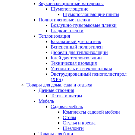
Звукоизоляционные материалы
Шумопоглощение
Шумопоглощающие плиты
Полиэтиленовые пленки
Воздушно-пузырьковые пленки
Гладкие пленки
Теплоизоляция
Базальтовый утеплитель
Вспененный полиэтилен
Дюбели для теплоизоляции
Клей для теплоизоляции
Техническая изоляция
Утеплитель из стекловолокна
Экструдированный пенополистирол
(XPS)
Товары для дома, сада и отдыха
Дачные строения
Тенты и шатры
Мебель
Садовая мебель
Комплекты садовой мебели
Столы
Стулья и кресла
Шезлонги
Товары для бани