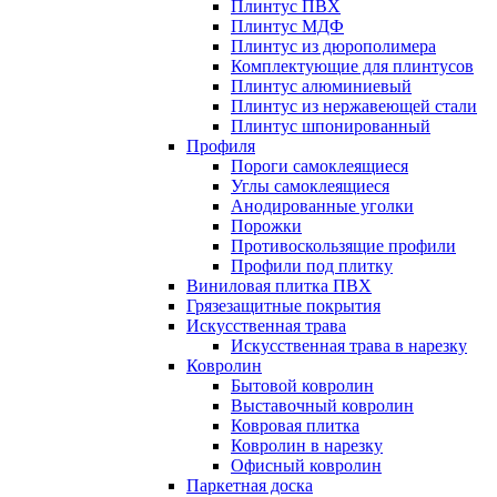
Плинтус ПВХ
Плинтус МДФ
Плинтус из дюрополимера
Комплектующие для плинтусов
Плинтус алюминиевый
Плинтус из нержавеющей стали
Плинтус шпонированный
Профиля
Пороги самоклеящиеся
Углы самоклеящиеся
Анодированные уголки
Порожки
Противоскользящие профили
Профили под плитку
Виниловая плитка ПВХ
Грязезащитные покрытия
Искусственная трава
Искусственная трава в нарезку
Ковролин
Бытовой ковролин
Выставочный ковролин
Ковровая плитка
Ковролин в нарезку
Офисный ковролин
Паркетная доска